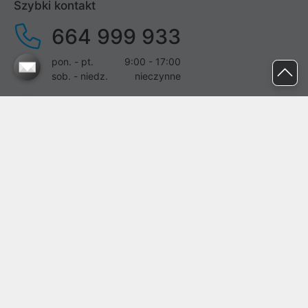
Szybki kontakt
664 999 933
pon. - pt.
9:00 - 17:00
sob. - niedz.
nieczynne
pomoc@proline.pl
Dołącz do nas
Zgłoś błąd na stronie
Proline SA z siedzibą w Mirkowie (55-095), przy ul. Brzozowej 5,
wpisana do rejestru przedsiębiorców Krajowego Rejestru Sądowego
przez Sąd Rejonowy dla Wrocławia-Fabrycznej we Wrocławiu, VI
Wydział Gospodarczy Krajowego Rejestru Sądowego pod nr KRS:
0000282071, NIP: 8951898022, REGON: 020482041, BDO:
000437899. Kapitał zakładowy Spółki wynosi 500000,00 zł i został
on opłacony w całości.