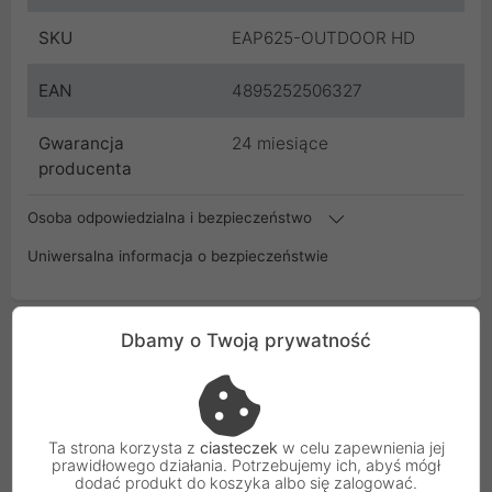
SKU
EAP625-OUTDOOR HD
EAN
4895252506327
Gwarancja
24 miesiące
producenta
Osoba odpowiedzialna i bezpieczeństwo
Uniwersalna informacja o bezpieczeństwie
Dbamy o Twoją prywatność
Podobne Produkty
Ta strona korzysta z
ciasteczek
w celu zapewnienia jej
prawidłowego działania. Potrzebujemy ich, abyś mógł
dodać produkt do koszyka albo się zalogować.