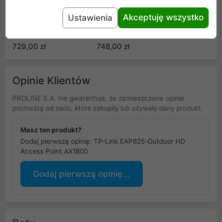
Akceptuję wszystko
Ustawienia
Access Point Ubiquiti
Access Point Ubiquiti
UniFi 6 PRO (U6-Pro)
UniFi U7 Long Range
(U7-LR)
729,00 zł
748,00 zł
Opinie Klientów
PROLINE S.A. nie gwarantuje, że zamieszczone opinie
pochodzą od osób, które zakupiły lub używały dany produkt.
Masz ten produkt?
Dodaj pierwszą opinię: TP-Link EAP625-Outdoor HD
Access Point AX1800
Dodaj pierwszą opinię...