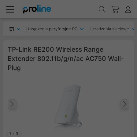
Urządzenia peryferyjne PC
Urządzenia sieciowe
TP-Link RE200 Wireless Range
Extender 802.11b/g/n/ac AC750 Wall-
Plug
Poprzedni
Na
1 z 3