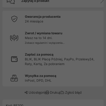
Zapytaj o produkt
Gwarancja producenta
24 miesiące
Zwrot / wymiana towaru
Masz na to 14 dni.
Zobacz regulamin i wyłączenia...
Zapłać za pomocą
BLIK, BLIK Płacę Później, PayPo, Przelewy24,
Raty, Kartą, Za pobraniem
Wysyłka za pomocą
InPost, DPD, DHL
Udostępnij
Drukuj
Zgłoś błąd
Kod: RE200