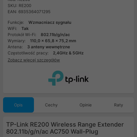
SKU: RE200
EAN: 6935364071295
Funkcje:
Wzmacniacz sygnału
WiFi:
Tak
Protokół Wi-Fi:
802.11b/g/n/ac
Wymiary:
110,0 x 65,8 x 75,2 mm
Antena:
3 anteny wewnętrzne
Częstotliwość pracy:
2,4GHz & 5GHz
Zobacz więcej szczegółów
Opis
Cechy
Opinie
Raty
TP-Link RE200 Wireless Range Extender
802.11b/g/n/ac AC750 Wall-Plug