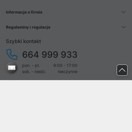
Informacje o firmie
Regulaminy i regulacje
Szybki kontakt
664 999 933
pon. - pt.
9:00 - 17:00
sob. - niedz.
nieczynne
pomoc@proline.pl
Dołącz do nas
Zgłoś błąd na stronie