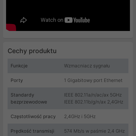
Cechy produktu
Funkcje
Wzmacniacz sygnału
Porty
1 Gigabitowy port Ethernet
Standardy
IEEE 802.11a/n/ac/ax 5GHz
bezprzewodowe
IEEE 802.11b/g/n/ax 2,4GHz
Częstotliwość pracy
2,4GHz i 5GHz
Prędkość transmisji
574 Mb/s w paśmie 2,4 GHz