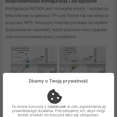
Bezproblemowa konfiguracja i zarządzanie
Konfiguracja RE700X jest niezwykle prosta - wystarczy
kilka kliknięć w aplikacji TP-Link Tether lub naciśnięcie
przycisku WPS. Intuicyjny interfejs pozwala na szybkie
dostosowanie ustawień, wybór poziomu mocy sygnału
oraz monitorowanie pracy urządzenia.
Dbamy o Twoją prywatność
Ta strona korzysta z
ciasteczek
w celu zapewnienia jej
OneMesh - Jedna sieć, pełna swoboda
prawidłowego działania. Potrzebujemy ich, abyś mógł
Dzięki wsparciu dla technologii OneMesh, RE700X
dodać produkt do koszyka albo się zalogować.