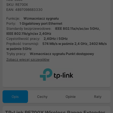
SKU: RE700X
EAN: 4897098683330
Funkcje:
Wzmacniacz sygnału
Porty:
1 Gigabitowy port Ethernet
Standardy bezprzewodowe:
IEEE 802.11a/n/ac/ax 5GHz,
IEEE 802.11b/g/n/ax 2,4GHz
Częstotliwość pracy:
2,4GHz i 5GHz
Prędkość transmisji:
574 Mb/s w paśmie 2,4 GHz, 2402 Mb/s
w paśmie 5GHz
Tryby pracy:
Wzmacniacz sygnału Punkt dostępowy
Zobacz więcej szczegółów
Opis
Cechy
Opinie
Raty
TP-Link RE700X Wireless Range Extender