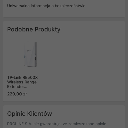
Uniwersalna informacja o bezpieczeństwie
Podobne Produkty
TP-Link RE500X
Wireless Range
Extender
802.11b/g/n/ac/ax
229,00 zł
AX1500 Wall-Plug
Gigabit
Opinie Klientów
PROLINE S.A. nie gwarantuje, że zamieszczone opinie