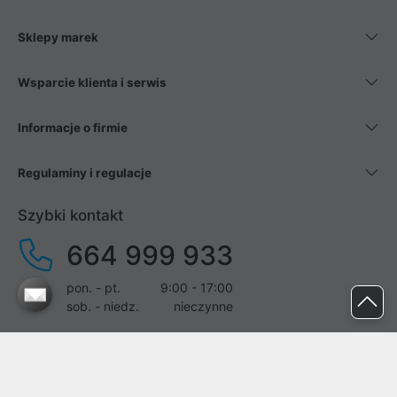
Sklepy marek
Wsparcie klienta i serwis
Informacje o firmie
Regulaminy i regulacje
Szybki kontakt
664 999 933
pon. - pt.
9:00 - 17:00
sob. - niedz.
nieczynne
pomoc@proline.pl
Dołącz do nas