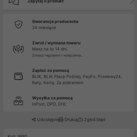
Zapytaj o produkt
Gwarancja producenta
24 miesiące
Zwrot / wymiana towaru
Masz na to 14 dni.
Zobacz regulamin i wyłączenia...
Zapłać za pomocą
BLIK, BLIK Płacę Później, PayPo, Przelewy24,
Raty, Kartą, Za pobraniem
Wysyłka za pomocą
InPost, DPD, DHL
Udostępnij
Drukuj
Zgłoś błąd
Kod: 9880