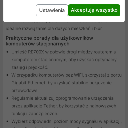
współpracuje z kompatybilnymi routerami TP-Link,
Akceptuję wszystko
Ustawienia
tworząc jednolitą sieć WiFi z jednym SSID.
Przemieszczając się po domu, nie tracisz połączenia -
idealne rozwiązanie dla dużych mieszkań i biur.
Praktyczne porady dla użytkowników
komputerów stacjonarnych
Umieść RE700X w połowie drogi między routerem a
komputerem stacjonarnym, aby uzyskać optymalny
zasięg i prędkość.
W przypadku komputerów bez WiFi, skorzystaj z portu
Gigabit Ethernet, by uzyskać stabilne połączenie
przewodowe.
Regularnie aktualizuj oprogramowanie urządzenia
przez aplikację Tether, by korzystać z najnowszych
funkcji i zabezpieczeń.
Wybierz odpowiedni poziom mocy sygnału w aplikacji,