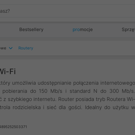
Bestsellery
pro
mocje
Sprzę
iowe
Routery
Wi-Fi
óry umożliwia udostępnianie połączenia internetoweg
 pobierania do 150 Mb/s i standard N do 300 Mb/s
 z szybkiego internetu. Router posiada tryb Routera Wi
rola rodzicielska i sieć dla gości. Idealny do użytku 
 4895252503371