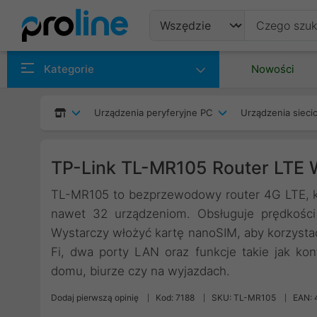
Produkty
Kategorie
Nowości
Producenci
Urządzenia peryferyjne PC
Urządzenia siec
Kategorie
TP-Link TL-MR105 Router LTE 
TL-MR105 to bezprzewodowy router 4G LTE, kt
nawet 32 urządzeniom. Obsługuje prędkości
Wystarczy włożyć kartę nanoSIM, aby korzystać
Fi, dwa porty LAN oraz funkcje takie jak kont
domu, biurze czy na wyjazdach.
Dodaj pierwszą opinię
Kod: 7188
SKU: TL-MR105
EAN: