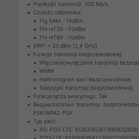
Prędkość transmisji: 300 Mb/s
Czułość odbiornika:
11g 54M: -74dBm
11n HT20: -73dBm
11n HT40: -70dBm
EIRP: < 20 dBm (2,4 GHz)
Funkcje transmisji bezprzewodowej:
Włączanie/wyłączanie transmisji bezpr
WMM
Harmonogram sieci bezprzewodowej
Statystyki transmisji bezprzewodowej
Funkcja łącza awaryjnego: Tak
Bezpieczeństwo transmisji bezprzewod
PSK/WPA2-PSK
Typ sieci:
4G: FDD-LTE: B1/B3/B5/B7/B8/B20/B28
TDD-LTE: B38/B40/B41 (2600/2300/25