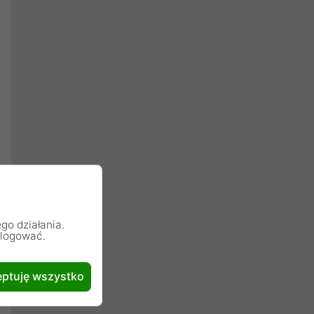
go działania.
alogować.
ptuję wszystko