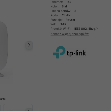
Ethernet:
Tak
Kolor:
Biał
Liczba portów:
2
Porty:
2 LAN
Funkcje:
Router
WiFi:
TAK
Protokół Wi-Fi:
IEEE 802.11b/g/n
Zobacz więcej szczegółów
Następny
uktu