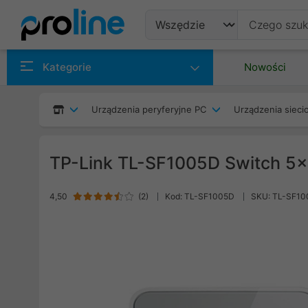
Produkty
Kategorie
Nowości
Producenci
Urządzenia peryferyjne PC
Urządzenia siec
Kategorie
TP-Link TL-SF1005D Switch 5
4,50
(
2
)
Kod: TL-SF1005D
SKU: TL-SF1