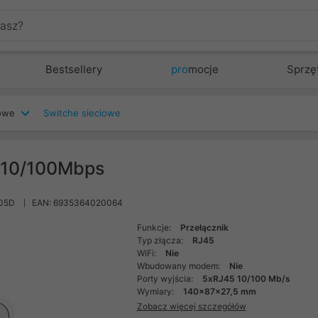
Bestsellery
pro
mocje
Sprzę
iowe
Switche sieciowe
x10/100Mbps
005D
EAN: 6935364020064
Funkcje:
Przełącznik
Typ złącza:
RJ45
WiFi:
Nie
Wbudowany modem:
Nie
Porty wyjścia:
5xRJ45 10/100 Mb/s
Wymiary:
140x87x27,5 mm
Zobacz więcej szczegółów