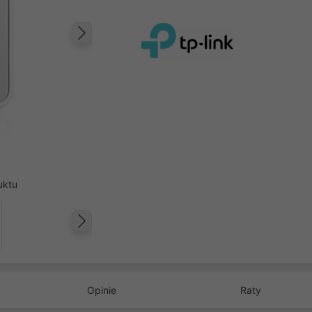
Następny
uktu
Następny
Opinie
Raty