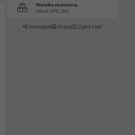
Wysyłka za pomocą
InPost, DPD, DHL
Udostępnij
Drukuj
Zgłoś błąd