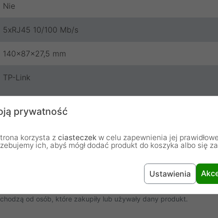
Nie
5xRJ45 10/100 Mb/s
140x87x27,5 mm
TP-Link
24 miesiące
ją prywatność
trona korzysta z
ciasteczek
w celu zapewnienia jej prawidłowe
rzebujemy ich, abyś mógł dodać produkt do koszyka albo się z
Akce
Ustawienia
chodzą od osób, które zakupiły lub używały dany produkt.