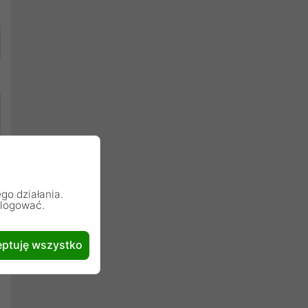
go działania.
alogować.
ptuję wszystko