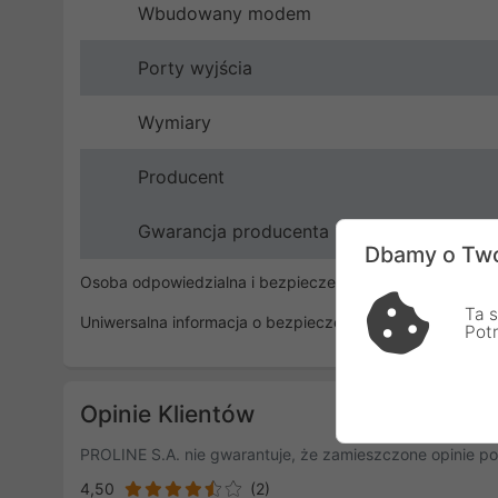
Wbudowany modem
Porty wyjścia
Wymiary
Producent
Gwarancja producenta
Dbamy o Two
Osoba odpowiedzialna i bezpieczeństwo
Ta s
Uniwersalna informacja o bezpieczeństwie
Pot
Opinie Klientów
PROLINE S.A. nie gwarantuje, że zamieszczone opinie po
4,50
(2)