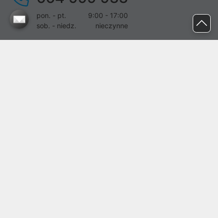
pon. - pt.
9:00 - 17:00
sob. - niedz.
nieczynne
pomoc@proline.pl
Dołącz do nas
Zgłoś błąd na stronie
Proline SA z siedzibą w Mirkowie (55-095), przy ul. Brzozowej 5,
wpisana do rejestru przedsiębiorców Krajowego Rejestru Sądowego
przez Sąd Rejonowy dla Wrocławia-Fabrycznej we Wrocławiu, VI
Wydział Gospodarczy Krajowego Rejestru Sądowego pod nr KRS:
0000282071, NIP: 8951898022, REGON: 020482041, BDO:
000437899. Kapitał zakładowy Spółki wynosi 500000,00 zł i został
on opłacony w całości.
© proline 1996 - 2026. Wszelkie prawa zastrzeżone.