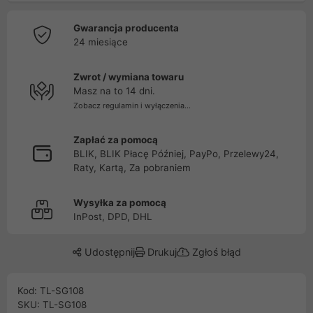
Gwarancja producenta
24 miesiące
Zwrot / wymiana towaru
Masz na to 14 dni.
Zobacz regulamin i wyłączenia...
Zapłać za pomocą
BLIK, BLIK Płacę Później, PayPo, Przelewy24,
Raty, Kartą, Za pobraniem
Wysyłka za pomocą
InPost, DPD, DHL
Udostępnij
Drukuj
Zgłoś błąd
Kod: TL-SG108
SKU: TL-SG108