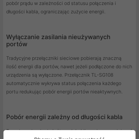
pobór prądu w zależności od statusu połączenia i
długości kabla, ograniczając zużycie energii.
Wyłączanie zasilania nieużywanych
portów
Tradycyjne przełączniki sieciowe pobierają znaczną
ilość energii dla portów, nawet jeżeli podłączone do nich
urządzenia są wyłączone. Przełącznik TL-SG108
automatycznie wykrywa status połączenia każdego
portu redukując pobór energii portów nieaktywnych.
Pobór energii zależny od długości kabla
Teoretycznie użycie krótszych kabli powinno zmniejszać