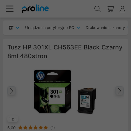
Urządzenia peryferyjne PC
Drukowanie i skanery
Tusz HP 301XL CH563EE Black Czarny
8ml 480stron
Poprzedni
Na
1 z 1
6,00
(
1
)