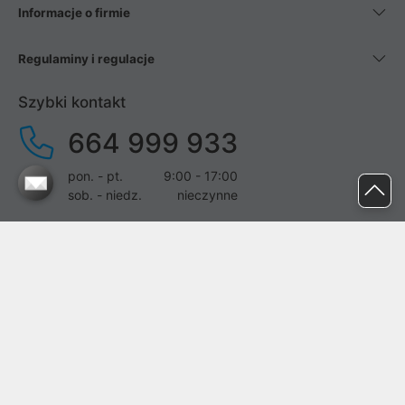
Informacje o firmie
Regulaminy i regulacje
Szybki kontakt
664 999 933
pon. - pt.
9:00 - 17:00
sob. - niedz.
nieczynne
pomoc@proline.pl
Dołącz do nas
Zgłoś błąd na stronie
Proline SA z siedzibą w Mirkowie (55-095), przy ul. Brzozowej 5,
wpisana do rejestru przedsiębiorców Krajowego Rejestru Sądowego