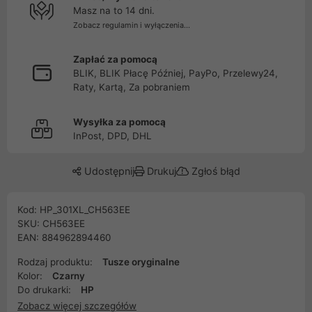
Masz na to 14 dni.
Zobacz regulamin i wyłączenia...
Zapłać za pomocą
BLIK, BLIK Płacę Później, PayPo, Przelewy24,
Raty, Kartą, Za pobraniem
Wysyłka za pomocą
InPost, DPD, DHL
Udostępnij
Drukuj
Zgłoś błąd
Kod: HP_301XL_CH563EE
SKU: CH563EE
EAN: 884962894460
Rodzaj produktu:
Tusze oryginalne
Kolor:
Czarny
Do drukarki:
HP
Zobacz więcej szczegółów