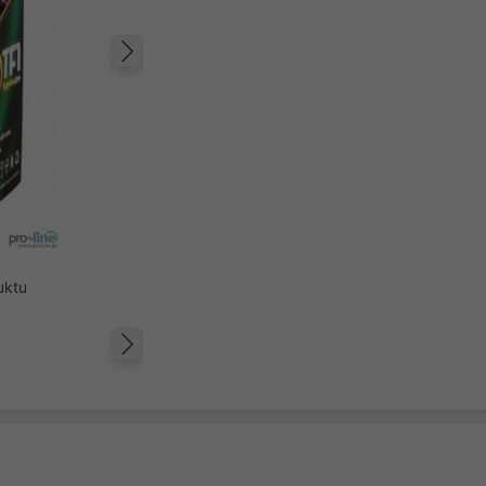
Następny
uktu
Następny