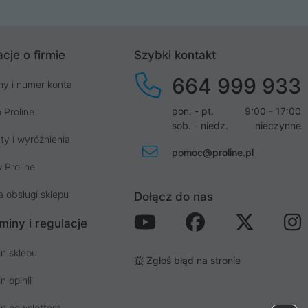
cje o firmie
Szybki kontakt
664 999 933
my i numer konta
pon. - pt.
9:00 - 17:00
 Proline
sob. - niedz.
nieczynne
ty i wyróżnienia
pomoc@proline.pl
 Proline
a obsługi sklepu
Dołącz do nas
miny i regulacje
n sklepu
Zgłoś błąd na stronie
n opinii
n newslettera