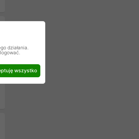
go działania.
alogować.
ptuję wszystko