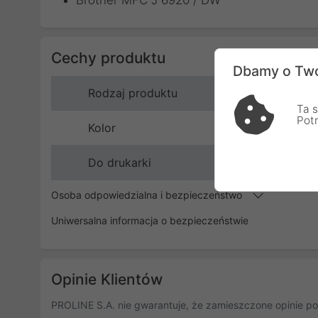
Brother MFC J 6920 / DW
Cechy produktu
Dbamy o Two
Rodzaj produktu
Ta s
Pot
Kolor
Do drukarki
Osoba odpowiedzialna i bezpieczeństwo
Uniwersalna informacja o bezpieczeństwie
Opinie Klientów
PROLINE S.A. nie gwarantuje, że zamieszczone opinie po