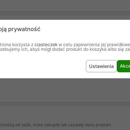
ją prywatność
Tusze zamienniki
trona korzysta z
ciasteczek
w celu zapewnienia jej prawidłowe
rzebujemy ich, abyś mógł dodać produkt do koszyka albo się z
Żółty Yellow
Akce
Ustawienia
Brother
chodzą od osób, które zakupiły lub używały dany produkt.