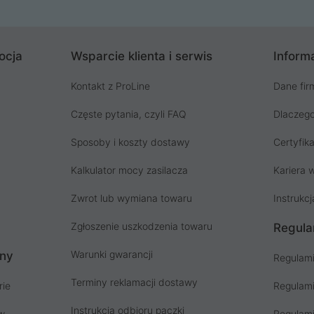
ocja
Wsparcie klienta i serwis
Informa
Kontakt z ProLine
Dane fir
Częste pytania, czyli FAQ
Dlaczego
Sposoby i koszty dostawy
Certyfika
Kalkulator mocy zasilacza
Kariera w
Zwrot lub wymiana towaru
Instrukcj
Zgłoszenie uszkodzenia towaru
Regula
Warunki gwarancji
ony
Regulami
Terminy reklamacji dostawy
rie
Regulami
Instrukcja odbioru paczki
ów
Regulami