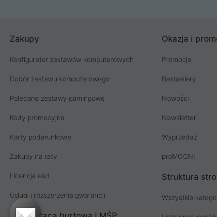
Zakupy
Okazja i prom
Konfigurator zestawów komputerowych
Promocje
Dobór zestawu komputerowego
Bestsellery
Polecane zestawy gamingowe
Nowości
Kody promocyjne
Newsletter
Karty podarunkowe
Wyprzedaż
Zakupy na raty
proMOCNI
Licencja esd
Struktura str
Usługi i rozszerzenia gwarancji
Wszystkie katego
Współpraca hurtowa i MŚP
Lista producent