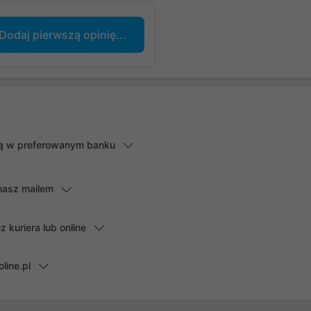
Dodaj pierwszą opinię...
lną w preferowanym banku
masz mailem
kuriera lub online
line.pl