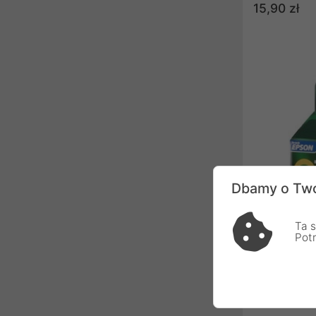
15,90 zł
Dbamy o Two
Ta s
Pot
Tusz TFO E-
Yellow 16ml