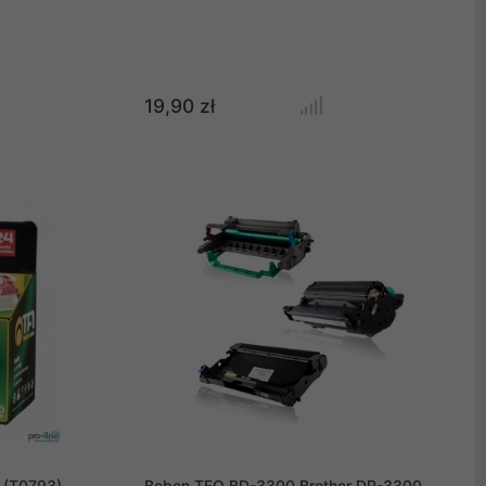
19,90 zł
 (T0793)
Bęben TFO BD-3300 Brother DR-3300