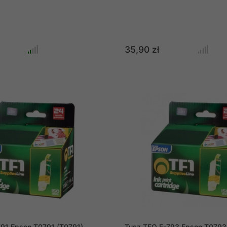
35,90 zł
91 Epson T0791 (T0791)
Tusz TFO E-793 Epson T0793