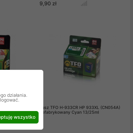
9,90 zł
go działania.
alogować.
 (T1281)
Tusz TFO H-933CR HP 933XL (CN054A)
Refabrykowany Cyan 13/25ml
ptuję wszystko