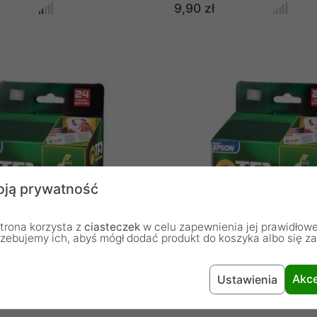
9,90 zł
ją prywatność
trona korzysta z
ciasteczek
w celu zapewnienia jej prawidłowe
rzebujemy ich, abyś mógł dodać produkt do koszyka albo się z
1304 Epson T1304 (T1304)
Tusz TFO E-1281 Epson T1281
Black 12ml
Akce
Ustawienia