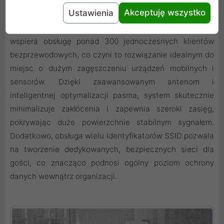
prędkość do 2,4 Gb/s w paśmie 5 GHz, co jest kluczowe
Akceptuję wszystko
Ustawienia
dla strumieniowania wideo wysokiej rozdzielczości i
błyskawicznego transferu dużych plików. Technologia ta
wspiera obsługę ponad 300 jednoczesnych klientów
bezprzewodowych, co czyni to rozwiązanie idealnym do
miejsc o dużym zagęszczeniu urządzeń mobilnych i
sensorów. Dzięki zaawansowanym antenom i
inteligentnej optymalizacji pasma, system skutecznie
minimalizuje zakłócenia i zapewnia szeroki zasięg,
pokrywając duże powierzchnie stabilnym sygnałem.
Dodatkowo, obsługa wielu identyfikatorów SSID pozwala
na tworzenie dedykowanych, bezpiecznych sieci dla
gości, co znacząco podnosi ogólny poziom ochrony
danych wewnątrz organizacji.