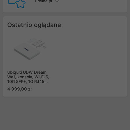
Proline.pl
Ostatnio oglądane
Ubiquiti UDW Dream
Wall, konsola, Wi-Fi 6,
10G SFP+, 1G RJ45
PoE++, 2.5G RJ45
4 999,00 zł
WAN, dotykowy ekran