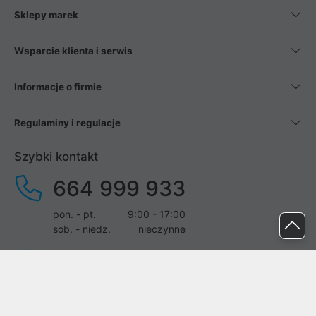
Sklepy marek
Wsparcie klienta i serwis
Informacje o firmie
Regulaminy i regulacje
Szybki kontakt
664 999 933
pon. - pt.
9:00 - 17:00
sob. - niedz.
nieczynne
pomoc@proline.pl
Dołącz do nas