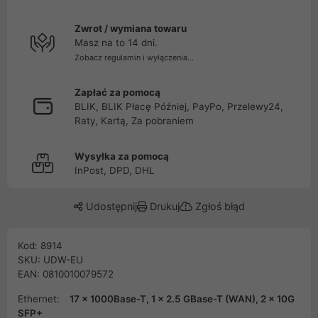
Zwrot / wymiana towaru
Masz na to 14 dni.
Zobacz regulamin i wyłączenia...
Zapłać za pomocą
BLIK, BLIK Płacę Później, PayPo, Przelewy24,
Raty, Kartą, Za pobraniem
Wysyłka za pomocą
InPost, DPD, DHL
Udostępnij
Drukuj
Zgłoś błąd
Kod: 8914
SKU: UDW-EU
EAN: 0810010079572
Ethernet:
17 x 1000Base-T, 1 x 2.5 GBase-T (WAN), 2 x 10G
SFP+