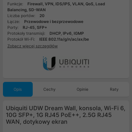
Funkcje:
Firewall, VPN, IDS/IPS, VLAN, QoS, Load
Balancing, SD-WAN
Liczba portów:
20
Łącze:
Przewodowe i bezprzewodowe
Porty:
RJ-45, SFP+
Protokoły transmisji:
DHCP, IPv6, IGMP
Protokół Wi-Fi:
IEEE 802.11a/g/n/ac/ax/be
Zobacz więcej szczegółów
Opis
Cechy
Opinie
Raty
Ubiquiti UDW Dream Wall, konsola, Wi-Fi 6,
10G SFP+, 1G RJ45 PoE++, 2.5G RJ45
WAN, dotykowy ekran