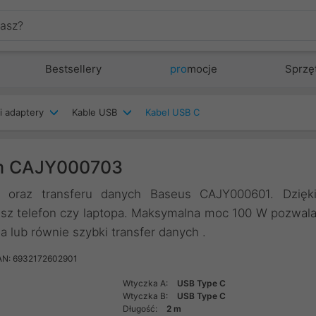
Bestsellery
pro
mocje
Sprzę
i adaptery
Kable USB
Kabel USB C
2m CAJY000703
 oraz transferu danych Baseus CAJY000601. Dzięk
sz telefon czy laptopa. Maksymalna moc 100 W pozwal
a lub równie szybki transfer danych .
AN: 6932172602901
Wtyczka A:
USB Type C
Wtyczka B:
USB Type C
Długość:
2 m