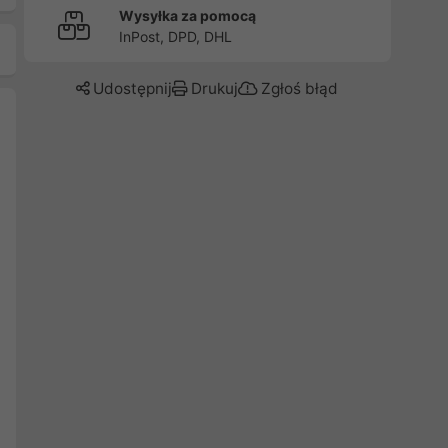
Wysyłka za pomocą
InPost, DPD, DHL
Udostępnij
Drukuj
Zgłoś błąd