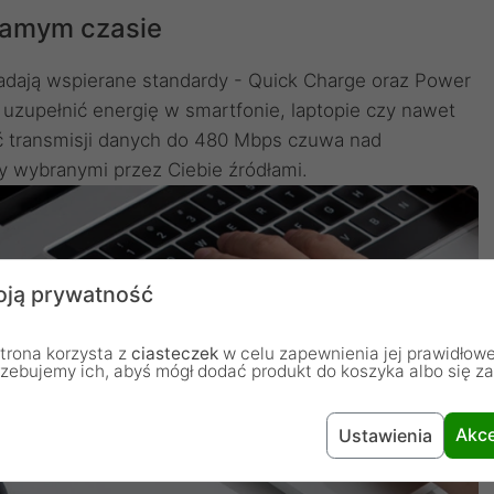
 samym czasie
dają wspierane standardy - Quick Charge oraz Power
 uzupełnić energię w smartfonie, laptopie czy nawet
ść transmisji danych do 480 Mbps czuwa nad
 wybranymi przez Ciebie źródłami.
ją prywatność
trona korzysta z
ciasteczek
w celu zapewnienia jej prawidłowe
rzebujemy ich, abyś mógł dodać produkt do koszyka albo się z
Akce
Ustawienia