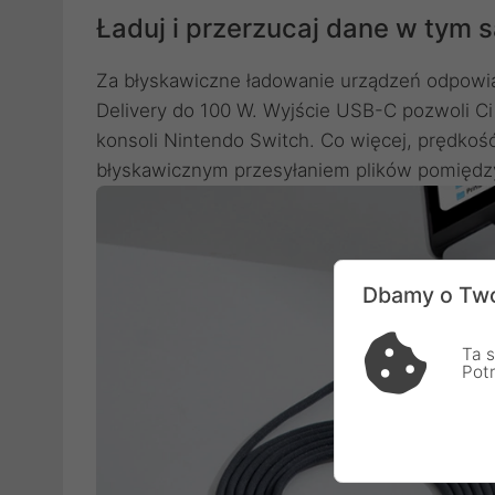
Ładuj i przerzucaj dane w tym
Za błyskawiczne ładowanie urządzeń odpowia
Delivery do 100 W. Wyjście USB-C pozwoli Ci
konsoli Nintendo Switch. Co więcej, prędko
błyskawicznym przesyłaniem plików pomiędzy
Dbamy o Two
Ta s
Pot