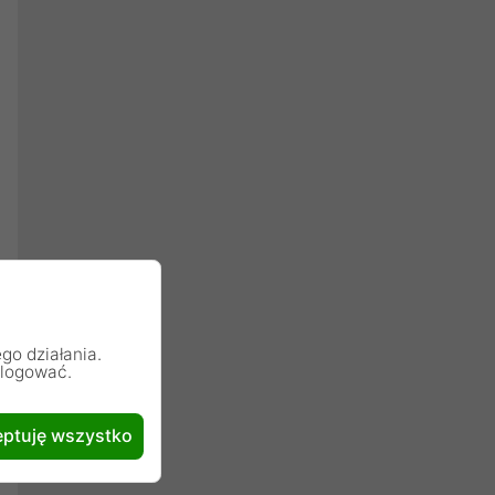
go działania.
alogować.
ptuję wszystko