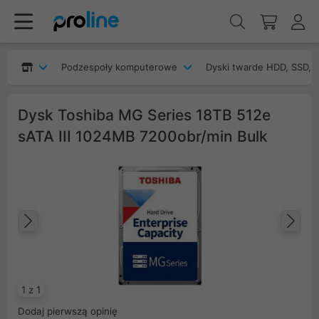
Podzespoły komputerowe
Dyski twarde HDD, SSD, 
Dysk Toshiba MG Series 18TB 512e
sATA III 1024MB 7200obr/min Bulk
Poprzedni
Na
1 z 1
Dodaj pierwszą opinię