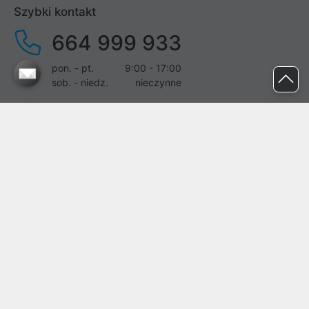
Szybki kontakt
664 999 933
pon. - pt.
9:00 - 17:00
sob. - niedz.
nieczynne
pomoc@proline.pl
Dołącz do nas
Zgłoś błąd na stronie
Proline SA z siedzibą w Mirkowie (55-095), przy ul. Brzozowej 5,
wpisana do rejestru przedsiębiorców Krajowego Rejestru Sądowego
przez Sąd Rejonowy dla Wrocławia-Fabrycznej we Wrocławiu, VI
Wydział Gospodarczy Krajowego Rejestru Sądowego pod nr KRS:
0000282071, NIP: 8951898022, REGON: 020482041, BDO:
000437899. Kapitał zakładowy Spółki wynosi 500000,00 zł i został
on opłacony w całości.