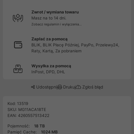
Zwrot / wymiana towaru
Masz na to 14 dni.
Zobacz regulamin i wyłączenia...
Zapłać za pomocą
BLIK, BLIK Płacę Później, PayPo, Przelewy24,
Raty, Kartą, Za pobraniem
Wysyłka za pomocą
InPost, DPD, DHL
Udostępnij
Drukuj
Zgłoś błąd
Kod: 13519
SKU: MG11ACA18TE
EAN: 4260557513422
Pojemność:
18 TB
Pamięć Cache:
1024 MB