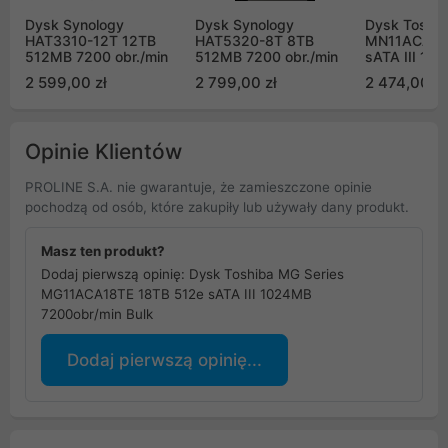
Dysk Synology
Dysk Synology
Dysk Toshi
HAT3310-12T 12TB
HAT5320-8T 8TB
MN11ACA16
512MB 7200 obr./min
512MB 7200 obr./min
sATA III 10
7200obr/mi
2 599,00 zł
2 799,00 zł
2 474,00 zł
Opinie Klientów
PROLINE S.A. nie gwarantuje, że zamieszczone opinie
pochodzą od osób, które zakupiły lub używały dany produkt.
Masz ten produkt?
Dodaj pierwszą opinię: Dysk Toshiba MG Series
MG11ACA18TE 18TB 512e sATA III 1024MB
7200obr/min Bulk
Dodaj pierwszą opinię...