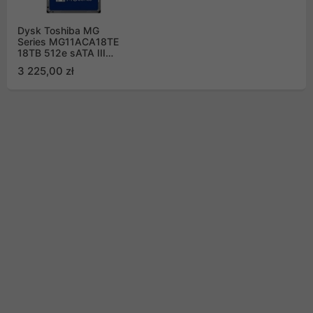
Dysk Toshiba MG
Series MG11ACA18TE
18TB 512e sATA III
1024MB 7200obr/min
3 225,00 zł
Bulk