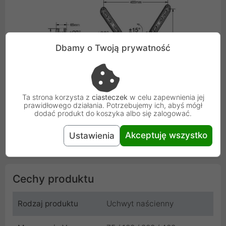
Dbamy o Twoją prywatność
Ta strona korzysta z
ciasteczek
w celu zapewnienia jej
prawidłowego działania. Potrzebujemy ich, abyś mógł
dodać produkt do koszyka albo się zalogować.
Akceptuję wszystko
Ustawienia
Cechy produktu
Rodzaj produktu
Uchwyt naścienny