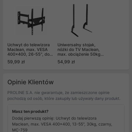
Uchwyt do telewizora
Uniwersalny stojak,
Maclean, max. VESA
nóżki do TV Maclean,
400x400, 26-55", do
max. obciążenie 50kg,
30kg, długie ramię
max. VESA 800x500,
59,99 zł
54,99 zł
pasuje do
dla TV 32-70", MC-954
zakrzywionych TV
(MC-711N)
Opinie Klientów
PROLINE S.A. nie gwarantuje, że zamieszczone opinie
pochodzą od osób, które zakupiły lub używały dany produkt.
Masz ten produkt?
Dodaj pierwszą opinię: Uchwyt do telewizora
Maclean, max. VESA 400x400, 13-55", 30kg, czarny,
MC-759