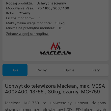
Rodzaj produktu:
Uchwyt naścienny
Mocowanie Vesa:
75 / 100 / 200 / 400
Kolor:
Czarny
Liczba monitorów:
1
Maksymalna waga monitora:
30 kg
Minimalna przekątna monitora:
13
Zobacz więcej szczegółów
Opis
Cechy
Opinie
Raty
Uchwyt do telewizora Maclean, max. VESA
400x400, 13-55", 30kg, czarny, MC-759
Maclean MC-759 to uniwersalny uchwyt ścienny
służący do montażu telewizorów LCD, LED i plazmowych