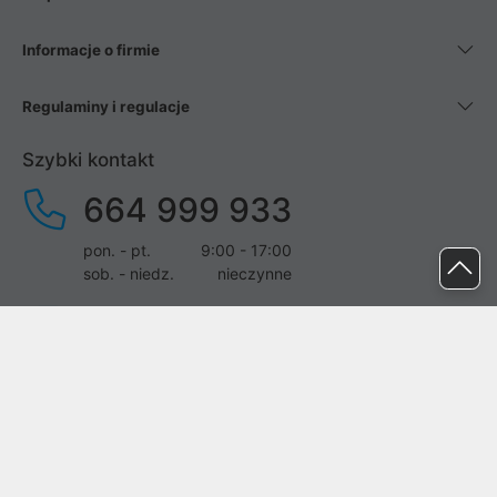
Informacje o firmie
Regulaminy i regulacje
Szybki kontakt
664 999 933
pon. - pt.
9:00 - 17:00
sob. - niedz.
nieczynne
pomoc@proline.pl
Dołącz do nas
Zgłoś błąd na stronie