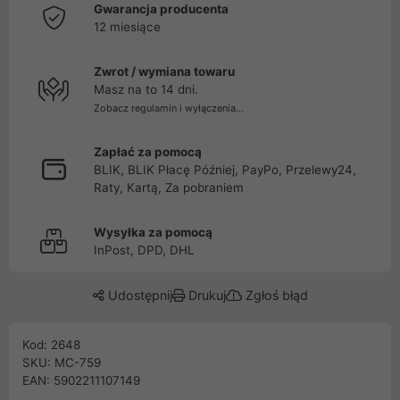
Gwarancja producenta
12 miesiące
Zwrot / wymiana towaru
Masz na to 14 dni.
Zobacz regulamin i wyłączenia...
Zapłać za pomocą
BLIK, BLIK Płacę Później, PayPo, Przelewy24,
Raty, Kartą, Za pobraniem
Wysyłka za pomocą
InPost, DPD, DHL
Udostępnij
Drukuj
Zgłoś błąd
Kod: 2648
SKU: MC-759
EAN: 5902211107149