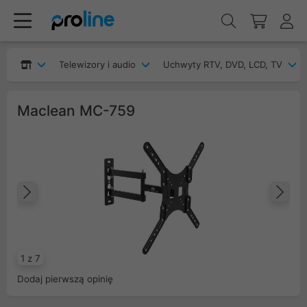
Telewizory i audio
Uchwyty RTV, DVD, LCD, TV
Maclean MC-759
Poprzedni
Na
1 z 7
Dodaj pierwszą opinię