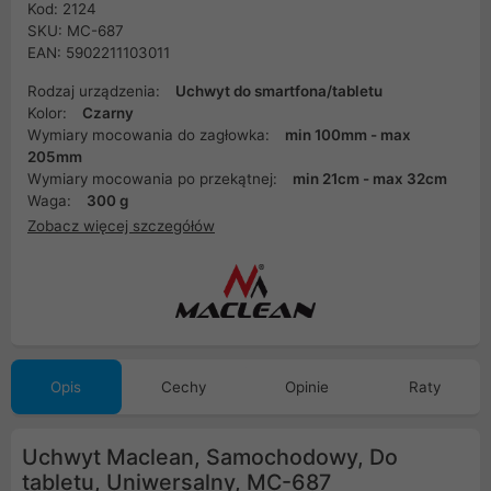
Kod: 2124
SKU: MC-687
EAN: 5902211103011
Rodzaj urządzenia:
Uchwyt do smartfona/tabletu
Kolor:
Czarny
Wymiary mocowania do zagłowka:
min 100mm - max
205mm
Wymiary mocowania po przekątnej:
min 21cm - max 32cm
Waga:
300 g
Zobacz więcej szczegółów
Opis
Cechy
Opinie
Raty
Uchwyt Maclean, Samochodowy, Do
tabletu, Uniwersalny, MC-687