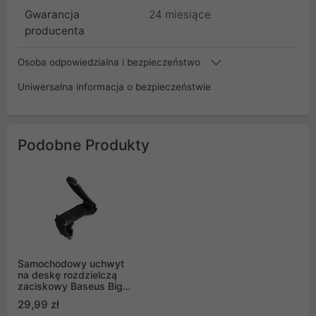
Gwarancja
24 miesiące
producenta
Osoba odpowiedzialna i bezpieczeństwo
Uniwersalna informacja o bezpieczeństwie
Podobne Produkty
Samochodowy uchwyt
na deskę rozdzielczą
zaciskowy Baseus Big
Mouth Pro do telefonu -
29,99 zł
czarny (SUDZ-A01)