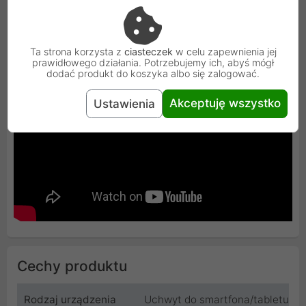
Ta strona korzysta z
ciasteczek
w celu zapewnienia jej
prawidłowego działania. Potrzebujemy ich, abyś mógł
dodać produkt do koszyka albo się zalogować.
Akceptuję wszystko
Ustawienia
Cechy produktu
Rodzaj urządzenia
Uchwyt do smartfona/tabletu