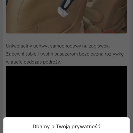
Uniwersalny uchwyt samochodowy na zagłówek.
Zapewni tobie i twoim pasażerom bezpieczną rozrywkę
w aucie podczas podróży.
Dbamy o Twoją prywatność