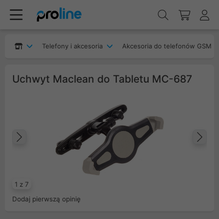
Telefony i akcesoria
Akcesoria do telefonów GSM
Uchwyt Maclean do Tabletu MC-687
Poprzedni
Na
1 z 7
Dodaj pierwszą opinię