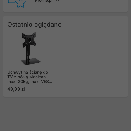
Proline.pl
Ostatnio oglądane
Uchwyt na ścianę do
TV z półką Maclean,
max. 20kg, max. VESA
200x200, dla TV 15-
49,99 zł
42", MC-451