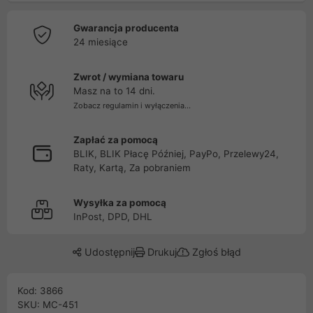
Gwarancja producenta
24 miesiące
Zwrot / wymiana towaru
Masz na to 14 dni.
Zobacz regulamin i wyłączenia...
Zapłać za pomocą
BLIK, BLIK Płacę Później, PayPo, Przelewy24,
Raty, Kartą, Za pobraniem
Wysyłka za pomocą
InPost, DPD, DHL
Udostępnij
Drukuj
Zgłoś błąd
Kod: 3866
SKU: MC-451