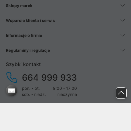
Sklepy marek
Wsparcie klienta i serwis
Informacje o firmie
Regulaminy i regulacje
Szybki kontakt
664 999 933
pon. - pt.
9:00 - 17:00
sob. - niedz.
nieczynne
pomoc@proline.pl
Dołącz do nas