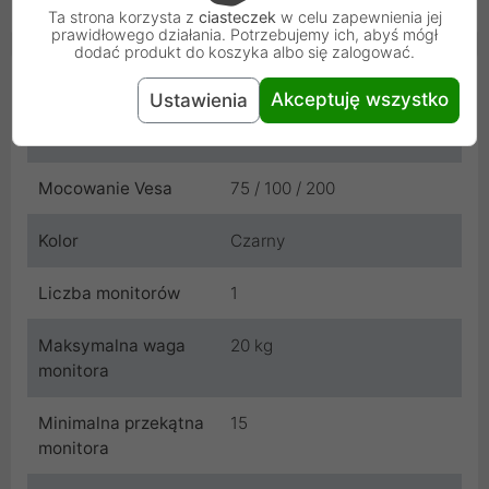
Ta strona korzysta z
ciasteczek
w celu zapewnienia jej
prawidłowego działania. Potrzebujemy ich, abyś mógł
dodać produkt do koszyka albo się zalogować.
Cechy produktu
Akceptuję wszystko
Ustawienia
Rodzaj produktu
Uchwyt naścienny
Mocowanie Vesa
75 / 100 / 200
Kolor
Czarny
Liczba monitorów
1
Maksymalna waga
20 kg
monitora
Minimalna przekątna
15
monitora