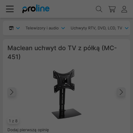
Telewizory i audio
Uchwyty RTV, DVD, LCD, TV
Maclean uchwyt do TV z półką (MC-
451)
Poprzedni
Na
1 z 8
Dodaj pierwszą opinię