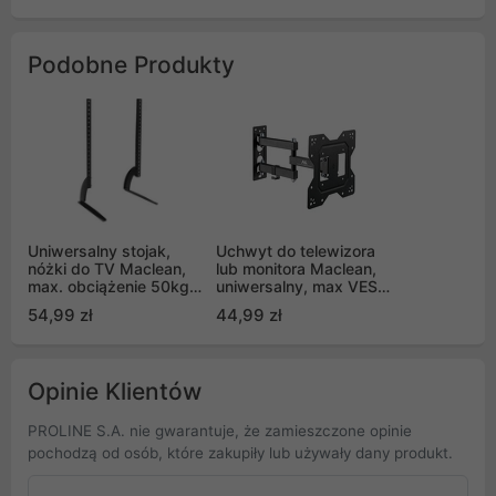
Podobne Produkty
Uniwersalny stojak,
Uchwyt do telewizora
nóżki do TV Maclean,
lub monitora Maclean,
max. obciążenie 50kg,
uniwersalny, max VESA
max. VESA 800x500,
200x200, 23-43",
54,99 zł
44,99 zł
dla TV 32-70", MC-954
30kg, Czarny, MC-
700N
Opinie Klientów
PROLINE S.A. nie gwarantuje, że zamieszczone opinie
pochodzą od osób, które zakupiły lub używały dany produkt.