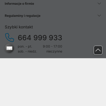
Informacje o firmie
Regulaminy i regulacje
Szybki kontakt
664 999 933
pon. - pt.
9:00 - 17:00
sob. - niedz.
nieczynne
pomoc@proline.pl
Dołącz do nas
Zgłoś błąd na stronie
Proline SA z siedzibą w Mirkowie (55-095), przy ul. Brzozowej 5,
wpisana do rejestru przedsiębiorców Krajowego Rejestru Sądowego