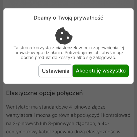
Dbamy o Twoją prywatność
Ta strona korzysta z
ciasteczek
w celu zapewnienia jej
prawidłowego działania. Potrzebujemy ich, abyś mógł
dodać produkt do koszyka albo się zalogować.
Akceptuję wszystko
Ustawienia
Elastyczne opcje połączeń
Wentylator ma standardowe 4-pinowe złącze
wentylatora i można go również podłączyć i kontrolować
na 2-pinowych lub 3-pinowych złączach, a 40-
centymetrowy kabel zapewnia dużą elastyczność w