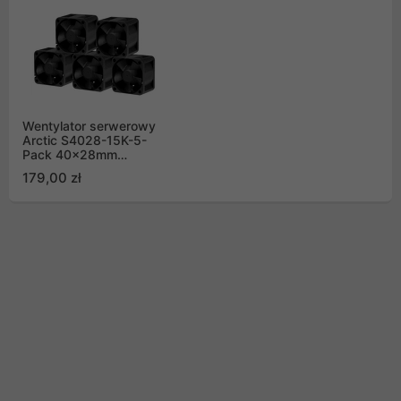
Wentylator serwerowy
Arctic S4028-15K-5-
Pack 40x28mm
15000rpm (zestaw 5
179,00 zł
szt.)