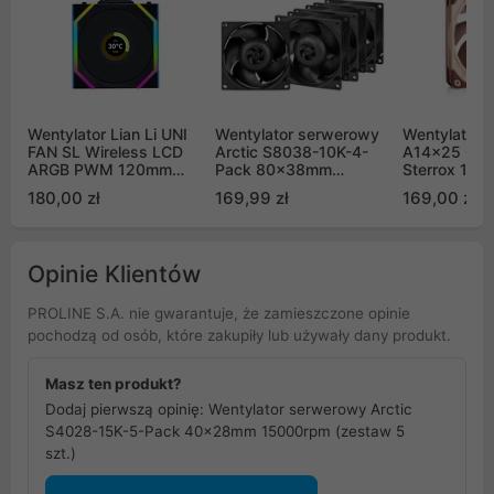
Wentylator Lian Li UNI
Wentylator serwerowy
Wentylator 
FAN SL Wireless LCD
Arctic S8038-10K-4-
A14x25 G2
ARGB PWM 120mm
Pack 80x38mm
Sterrox 14
Black (12SLLCD1W1B)
10000rpm (zestaw 4
180,00 zł
169,99 zł
169,00 zł
szt.)
Opinie Klientów
PROLINE S.A. nie gwarantuje, że zamieszczone opinie
pochodzą od osób, które zakupiły lub używały dany produkt.
Masz ten produkt?
Dodaj pierwszą opinię: Wentylator serwerowy Arctic
S4028-15K-5-Pack 40x28mm 15000rpm (zestaw 5
szt.)