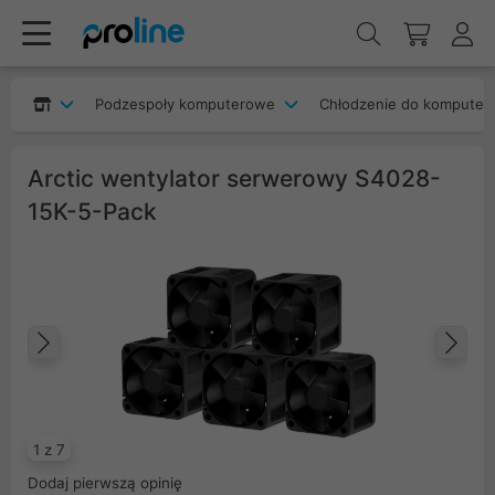
Podzespoły komputerowe
Chłodzenie do komputer
Arctic wentylator serwerowy S4028-
15K-5-Pack
Poprzedni
Na
1 z 7
Dodaj pierwszą opinię