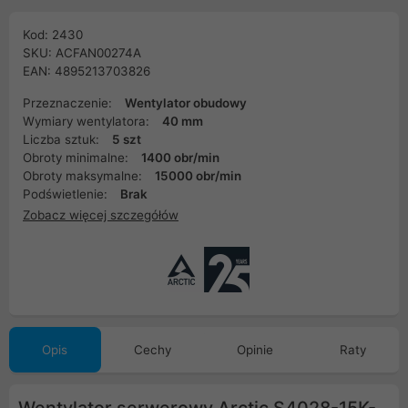
Kod: 2430
SKU: ACFAN00274A
EAN: 4895213703826
Przeznaczenie:
Wentylator obudowy
Wymiary wentylatora:
40 mm
Liczba sztuk:
5 szt
Obroty minimalne:
1400 obr/min
Obroty maksymalne:
15000 obr/min
Podświetlenie:
Brak
Zobacz więcej szczegółów
Opis
Cechy
Opinie
Raty
Wentylator serwerowy Arctic S4028-15K-