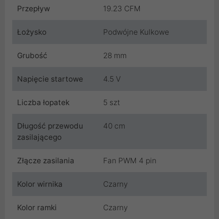
Przepływ
19.23 CFM
Łożysko
Podwójne Kulkowe
Grubość
28 mm
Napięcie startowe
4.5 V
Liczba łopatek
5 szt
Długość przewodu
40 cm
zasilającego
Złącze zasilania
Fan PWM 4 pin
Kolor wirnika
Czarny
Kolor ramki
Czarny