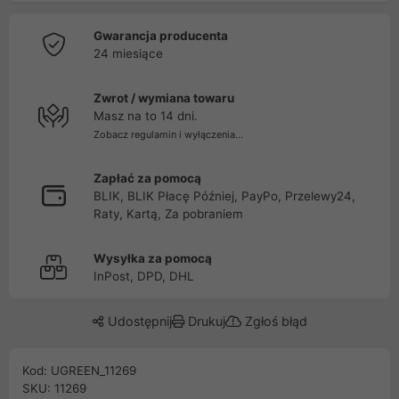
Gwarancja producenta
24 miesiące
Zwrot / wymiana towaru
Masz na to 14 dni.
Zobacz regulamin i wyłączenia...
Zapłać za pomocą
BLIK, BLIK Płacę Później, PayPo, Przelewy24,
Raty, Kartą, Za pobraniem
Wysyłka za pomocą
InPost, DPD, DHL
Udostępnij
Drukuj
Zgłoś błąd
Kod: UGREEN_11269
SKU: 11269