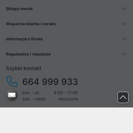
Sklepy marek
Wsparcie klienta i serwis
Informacje o firmie
Regulaminy i regulacje
Szybki kontakt
664 999 933
pon. - pt.
9:00 - 17:00
sob. - niedz.
nieczynne
pomoc@proline.pl
Dołącz do nas