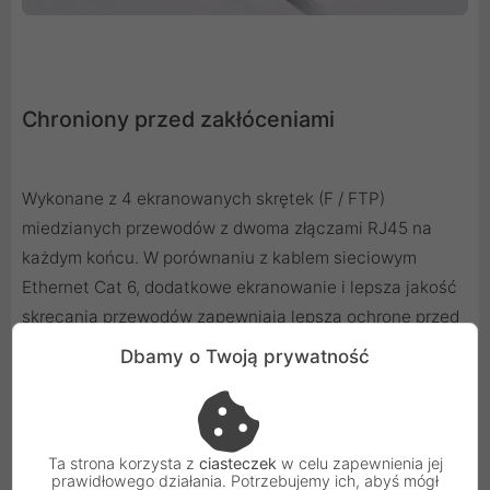
Chroniony przed zakłóceniami
Wykonane z 4 ekranowanych skrętek (F / FTP)
miedzianych przewodów z dwoma złączami RJ45 na
każdym końcu. W porównaniu z kablem sieciowym
Ethernet Cat 6, dodatkowe ekranowanie i lepsza jakość
skręcania przewodów zapewniają lepszą ochronę przed
przesłuchami, szumami i zakłóceniami, które mogą
Dbamy o Twoją prywatność
pogorszyć jakość sygnału.
Ta strona korzysta z
ciasteczek
w celu zapewnienia jej
prawidłowego działania. Potrzebujemy ich, abyś mógł