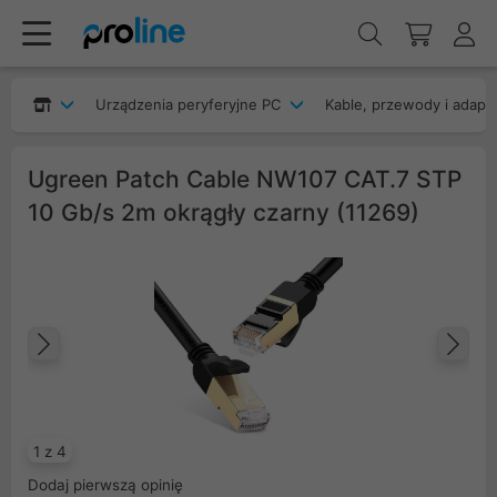
Urządzenia peryferyjne PC
Kable, przewody i adapt
Ugreen Patch Cable NW107 CAT.7 STP
10 Gb/s 2m okrągły czarny (11269)
Poprzedni
Na
1 z 4
Dodaj pierwszą opinię