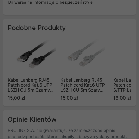
Uniwersalna informacja o bezpieczeństwie
Podobne Produkty
Kabel Lanberg RJ45
Kabel Lanberg RJ45
Kabel Lanbe
Patch cord Kat.6 UTP
Patch cord Kat.6 UTP
Patch cord 
LSZH CU 5m Czarny
LSZH CU 5m Szary
S/FTP Lszh 
Fluke Passed (PCU6-
Fluke Passed (PCU6-
Fluke Passe
15,00 zł
15,00 zł
16,00 zł
10CU-0500-BK)
10CU-0500-S)
Opinie Klientów
PROLINE S.A. nie gwarantuje, że zamieszczone opinie
pochodzą od osób, które zakupiły lub używały dany produkt.