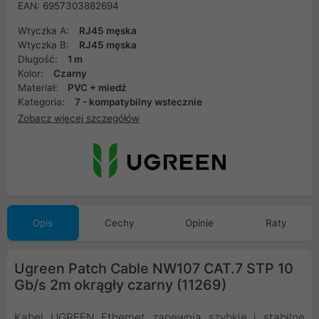
EAN: 6957303882694
Wtyczka A:
RJ45 męska
Wtyczka B:
RJ45 męska
Długość:
1 m
Kolor:
Czarny
Materiał:
PVC + miedź
Kategoria:
7 - kompatybilny wstecznie
Zobacz więcej szczegółów
Opis
Cechy
Opinie
Raty
Ugreen Patch Cable NW107 CAT.7 STP 10
Gb/s 2m okrągły czarny (11269)
Kabel UGREEN Ethernet zapewnia szybkie i stabilne