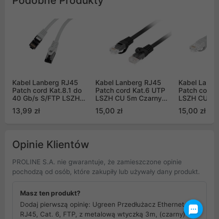
Podobne Produkty
Kabel Lanberg RJ45
Kabel Lanberg RJ45
Kabel Lanbe
Patch cord Kat.8.1 do
Patch cord Kat.6 UTP
Patch cord 
40 Gb/s S/FTP LSZH
LSZH CU 5m Czarny
LSZH CU 5m
CU 1,5m Szary Fluke
Fluke Passed (PCU6-
Fluke Passe
13,99 zł
15,00 zł
15,00 zł
Passed (PCF8-10CU-
10CU-0500-BK)
10CU-0500-
0150-S)
Opinie Klientów
PROLINE S.A. nie gwarantuje, że zamieszczone opinie
pochodzą od osób, które zakupiły lub używały dany produkt.
Masz ten produkt?
Dodaj pierwszą opinię: Ugreen Przedłużacz Ethernet
RJ45, Cat. 6, FTP, z metalową wtyczką 3m, (czarny)