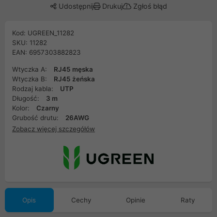
Udostępnij
Drukuj
Zgłoś błąd
Kod: UGREEN_11282
SKU: 11282
EAN: 6957303882823
Wtyczka A:
RJ45 męska
Wtyczka B:
RJ45 żeńska
Rodzaj kabla:
UTP
Długość:
3 m
Kolor:
Czarny
Grubość drutu:
26AWG
Zobacz więcej szczegółów
Opis
Cechy
Opinie
Raty