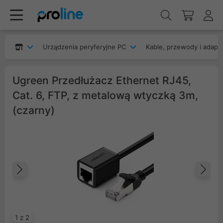
Urządzenia peryferyjne PC
Kable, przewody i adapt
Ugreen Przedłużacz Ethernet RJ45,
Cat. 6, FTP, z metalową wtyczką 3m,
(czarny)
Poprzedni
Na
1 z 2