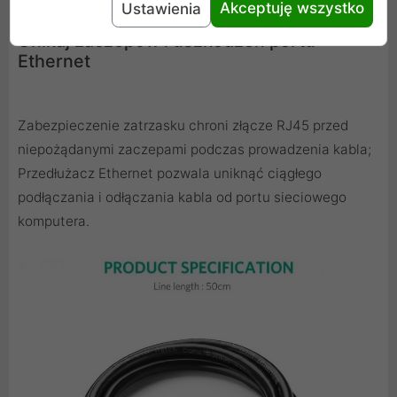
Akceptuję wszystko
Ustawienia
Unikaj zaczepów i uszkodzeń portu
Ethernet
Zabezpieczenie zatrzasku chroni złącze RJ45 przed
niepożądanymi zaczepami podczas prowadzenia kabla;
Przedłużacz Ethernet pozwala uniknąć ciągłego
podłączania i odłączania kabla od portu sieciowego
komputera.