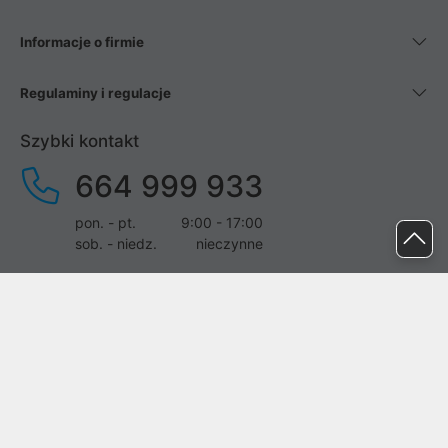
Informacje o firmie
Regulaminy i regulacje
Szybki kontakt
664 999 933
pon. - pt.
9:00 - 17:00
sob. - niedz.
nieczynne
pomoc@proline.pl
Dołącz do nas
Zgłoś błąd na stronie