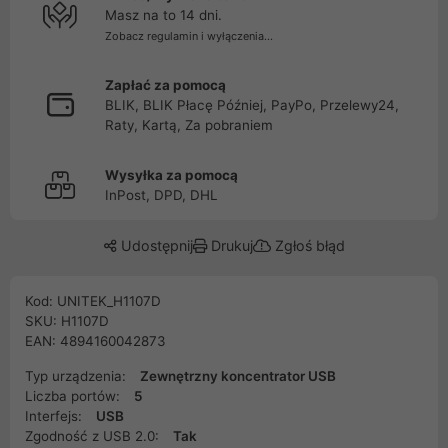
Masz na to 14 dni.
Zobacz regulamin i wyłączenia...
Zapłać za pomocą
BLIK, BLIK Płacę Później, PayPo, Przelewy24,
Raty, Kartą, Za pobraniem
Wysyłka za pomocą
InPost, DPD, DHL
Udostępnij
Drukuj
Zgłoś błąd
Kod: UNITEK_H1107D
SKU: H1107D
EAN: 4894160042873
Typ urządzenia:
Zewnętrzny koncentrator USB
Liczba portów:
5
Interfejs:
USB
Zgodność z USB 2.0:
Tak