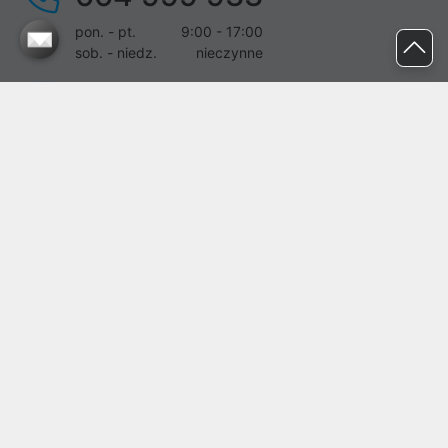
pon. - pt.
9:00 - 17:00
sob. - niedz.
nieczynne
pomoc@proline.pl
Dołącz do nas
Zgłoś błąd na stronie
Proline SA z siedzibą w Mirkowie (55-095), przy ul. Brzozowej 5,
wpisana do rejestru przedsiębiorców Krajowego Rejestru Sądowego
przez Sąd Rejonowy dla Wrocławia-Fabrycznej we Wrocławiu, VI
Wydział Gospodarczy Krajowego Rejestru Sądowego pod nr KRS:
0000282071, NIP: 8951898022, REGON: 020482041, BDO:
000437899. Kapitał zakładowy Spółki wynosi 500000,00 zł i został
on opłacony w całości.
© proline 1996 - 2026. Wszelkie prawa zastrzeżone.