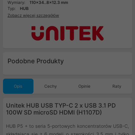
Wymiary:
110x34..8x12.3 mm
Typ:
HUB
Zobacz więcej szczegółów
Podobne Produkty
Opis
Cechy
Opinie
Raty
Unitek HUB USB TYP-C 2 x USB 3.1 PD
100W SD microSD HDMI (H1107D)
HUB P5 + to seria 5-portowych koncentratorów USB-C,
składająca się z 6 modeli o szerokości 3,5 mm i tylko