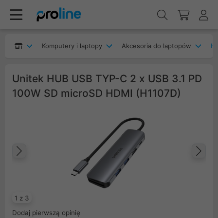
Komputery i laptopy
Akcesoria do laptopów
H
Unitek HUB USB TYP-C 2 x USB 3.1 PD
100W SD microSD HDMI (H1107D)
Poprzedni
Na
1 z 3
Dodaj pierwszą opinię