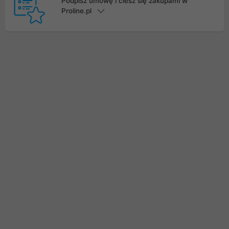
Podpisz umowę i ciesz się zakupami w
Proline.pl