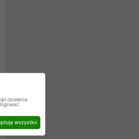
go działania.
alogować.
ptuję wszystko