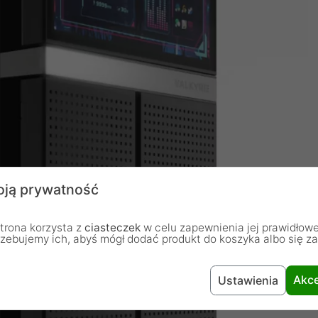
ją prywatność
trona korzysta z
ciasteczek
w celu zapewnienia jej prawidłowe
rzebujemy ich, abyś mógł dodać produkt do koszyka albo się z
Akce
Ustawienia