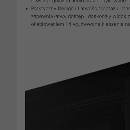
USB 2.0, gniazda audio oraz dedykowane pr
Praktyczny Design i Łatwość Montażu: Ma
zapewnia łatwy dostęp i doskonały widok
okablowaniem i 4 wyjmowane kieszenie na 