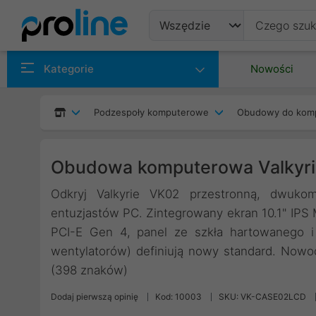
Produkty
Kategorie
Nowości
Producenci
Podzespoły komputerowe
Obudowy do kom
Kategorie
Obudowa komputerowa Valkyr
Odkryj Valkyrie VK02 przestronną, dwuk
entuzjastów PC. Zintegrowany ekran 10.1" IPS
PCI-E Gen 4, panel ze szkła hartowanego i
wentylatorów) definiują nowy standard. Nowoc
(398 znaków)
Dodaj pierwszą opinię
Kod: 10003
SKU: VK-CASE02LCD