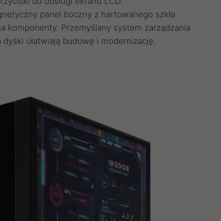
zyciski do obsługi ekranu LCD.
gnetyczny panel boczny z hartowanego szkła
 na komponenty. Przemyślany system zarządzania
dyski ułatwiają budowę i modernizację.