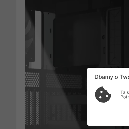
Dbamy o Two
Ta s
Pot