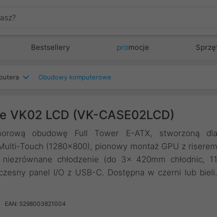
Bestsellery
pro
mocje
Sprzę
putera
Obudowy komputerowe
ie VK02 LCD (VK-CASE02LCD)
omorową obudowę Full Tower E-ATX, stworzoną dl
 Multi-Touch (1280x800), pionowy montaż GPU z risere
 niezrównane chłodzenie (do 3x 420mm chłodnic, 1
zesny panel I/O z USB-C. Dostępna w czerni lub bieli
EAN: 5298003821004