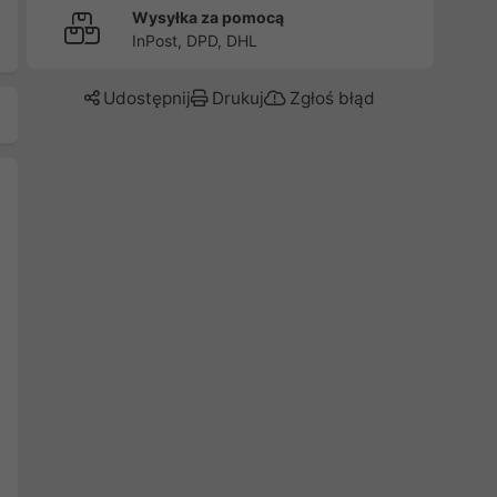
Wysyłka za pomocą
InPost, DPD, DHL
Udostępnij
Drukuj
Zgłoś błąd