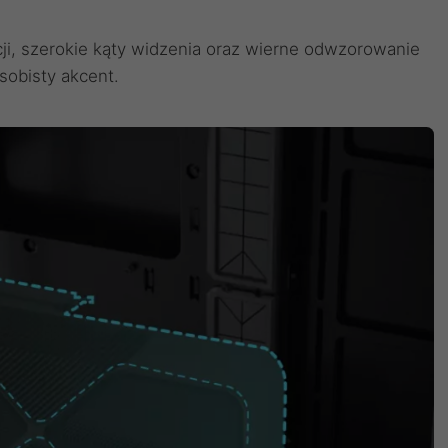
cji, szerokie kąty widzenia oraz wierne odwzorowanie
sobisty akcent.