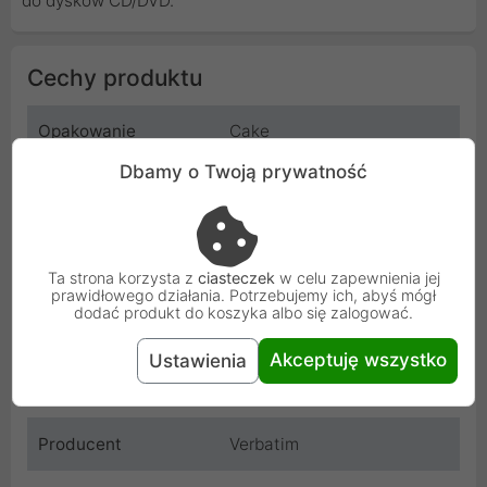
do dysków CD/DVD.
Cechy produktu
Opakowanie
Cake
Dbamy o Twoją prywatność
Ilość
10
Pojemność
4.7GB x
Ta strona korzysta z
ciasteczek
w celu zapewnienia jej
Prędkość
16x x
prawidłowego działania. Potrzebujemy ich, abyś mógł
dodać produkt do koszyka albo się zalogować.
Powierzchnia
Matt Silver
Akceptuję wszystko
Ustawienia
Numer produktu
43729
Producent
Verbatim