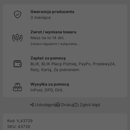
Gwarancja producenta
3 miesiące
Zwrot / wymiana towaru
Masz na to 14 dni.
Zobacz regulamin i wyłączenia...
Zapłać za pomocą
BLIK, BLIK Płacę Później, PayPo, Przelewy24,
Raty, Kartą, Za pobraniem
Wysyłka za pomocą
InPost, DPD, DHL
Udostępnij
Drukuj
Zgłoś błąd
Kod: V_43729
SKU: 43729