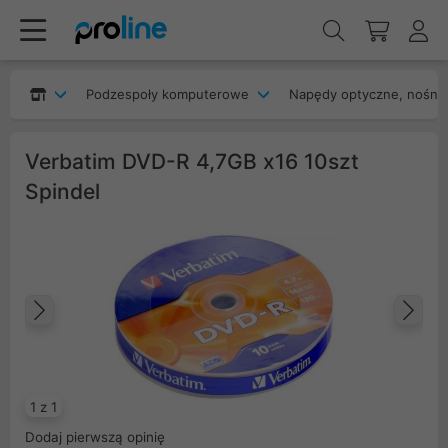
Podzespoły komputerowe
Napędy optyczne, nośnik
Verbatim DVD-R 4,7GB x16 10szt
Spindel
Poprzedni
Na
1 z 1
Dodaj pierwszą opinię