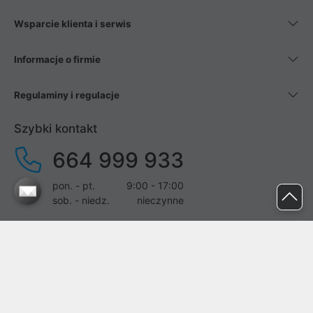
Wsparcie klienta i serwis
Informacje o firmie
Regulaminy i regulacje
Szybki kontakt
664 999 933
pon. - pt.
9:00 - 17:00
sob. - niedz.
nieczynne
pomoc@proline.pl
Dołącz do nas