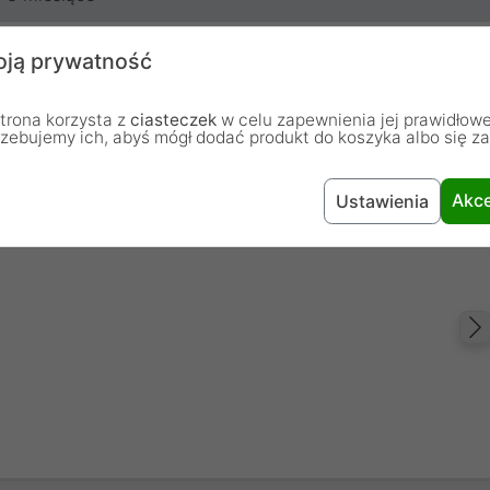
ją prywatność
trona korzysta z
ciasteczek
w celu zapewnienia jej prawidłowe
rzebujemy ich, abyś mógł dodać produkt do koszyka albo się z
Akce
Ustawienia