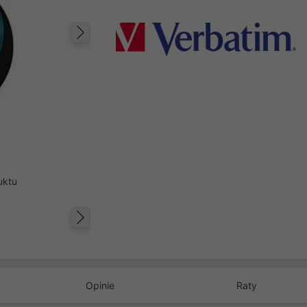
Następny
uktu
Następny
Opinie
Raty