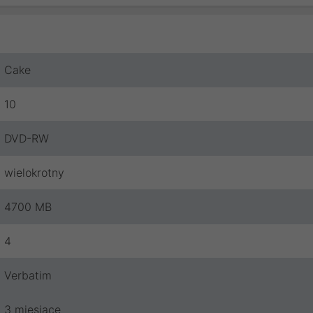
Cake
10
DVD-RW
wielokrotny
4700 MB
4
Verbatim
3 miesiące