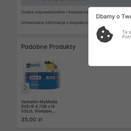
Osoba odpowiedzialna i bezpieczeństwo
Dbamy o Two
Uniwersalna informacja o bezpieczeństwie
Ta s
Pot
Podobne Produkty
Poprzedni
Verbatim MyMedia
DVD-R 4,7GB x16
50szt. Printable
Wrap
35,00 zł