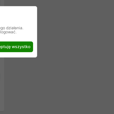
go działania.
alogować.
ptuję wszystko
Następny