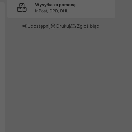
Wysyłka za pomocą
InPost, DPD, DHL
Udostępnij
Drukuj
Zgłoś błąd