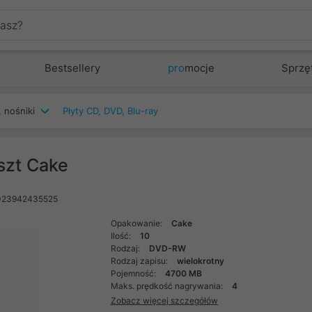
Bestsellery
pro
mocje
Sprzę
 nośniki
Płyty CD, DVD, Blu-ray
szt Cake
023942435525
Opakowanie:
Cake
Ilość:
10
Rodzaj:
DVD-RW
Rodzaj zapisu:
wielokrotny
Pojemność:
4700 MB
Maks. prędkość nagrywania:
4
Zobacz więcej szczegółów