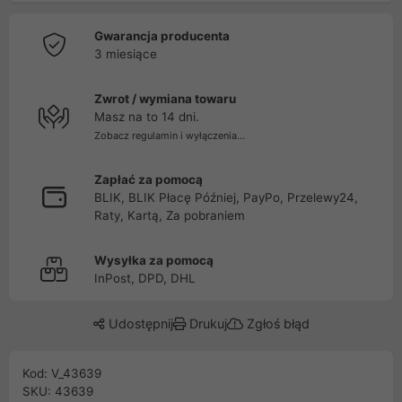
Gwarancja producenta
3 miesiące
Zwrot / wymiana towaru
Masz na to 14 dni.
Zobacz regulamin i wyłączenia...
Zapłać za pomocą
BLIK, BLIK Płacę Później, PayPo, Przelewy24,
Raty, Kartą, Za pobraniem
Wysyłka za pomocą
InPost, DPD, DHL
Udostępnij
Drukuj
Zgłoś błąd
Kod: V_43639
SKU: 43639