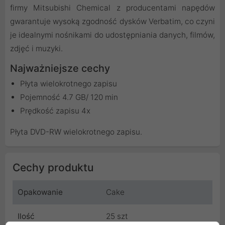
firmy Mitsubishi Chemical z producentami napędów
gwarantuje wysoką zgodność dysków Verbatim, co czyni
je idealnymi nośnikami do udostępniania danych, filmów,
zdjęć i muzyki.
Najważniejsze cechy
Płyta wielokrotnego zapisu
Pojemność 4.7 GB/ 120 min
Prędkość zapisu 4x
Płyta DVD-RW wielokrotnego zapisu.
Cechy produktu
Opakowanie
Cake
Ilość
25 szt