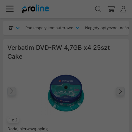
Podzespoły komputerowe
Napędy optyczne, nośnik
Verbatim DVD-RW 4,7GB x4 25szt
Cake
Poprzedni
Na
1 z 2
Dodaj pierwszą opinię