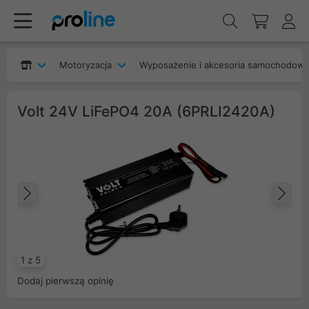
Motoryzacja
Wyposażenie i akcesoria samochodow
Volt 24V LiFePO4 20A (6PRLI2420A)
Poprzedni
Na
1 z 5
Dodaj pierwszą opinię