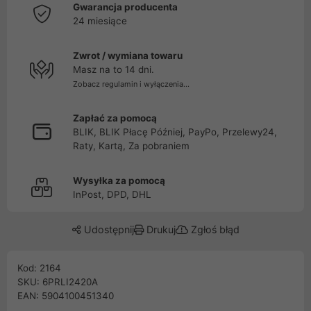
Gwarancja producenta
24 miesiące
Zwrot / wymiana towaru
Masz na to 14 dni.
Zobacz regulamin i wyłączenia...
Zapłać za pomocą
BLIK, BLIK Płacę Później, PayPo, Przelewy24,
Raty, Kartą, Za pobraniem
Wysyłka za pomocą
InPost, DPD, DHL
Udostępnij
Drukuj
Zgłoś błąd
Kod: 2164
SKU: 6PRLI2420A
EAN: 5904100451340