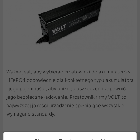
Ważne jest, aby wybierać prostowniki do akumulatorów
LiFePO4 odpowiednie dla konkretnego typu akumulatora
i jego pojemności, aby uniknąć uszkodzeń i zapewnić
jego bezpieczne ładowanie. Prostownik firmy VOLT to
najwyższej jakości urządzenie spełniające wszystkie
wymagane standardy.