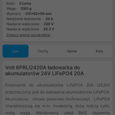
Kolor:
Czarny
Waga:
1260 g
Wymiary:
215x92x56 mm
Natężenie ładowania:
20 A
Napięcie wejściowe:
230 V
Napięcie wyjściowe:
29.2 V
Zobacz więcej szczegółów
Opis
Cechy
Opinie
Raty
Volt 6PRLI2420A ładowarka do
akumulatorów 24V LiFePO4 20A
Prostownik do akumulatorów LiFePO4 20A (25,6V)
przeznaczony jest do ładowania akumulatorów LiFePO4.
Akumulatory (litowo-żelazowo-fosforanowy) LiFePO4
charakteryzują się m.in. trwałością, dużą ilością cykli,
niską wagą. Wbudowany układ BMS zapewnia