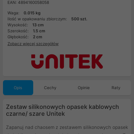
EAN: 4894160058058
Waga:
0.015 kg
Ilość w opakowaniu zbiorczym:
500 szt.
Wysokość:
13 cm
Szerokość:
1.5 cm
Głębokość:
2 cm
Zobacz więcej szczegółów
Opis
Cechy
Opinie
Raty
Zestaw silikonowych opasek kablowych
czarne/ szare Unitek
Zapanuj nad chaosem z zestawem silikonowych opasek