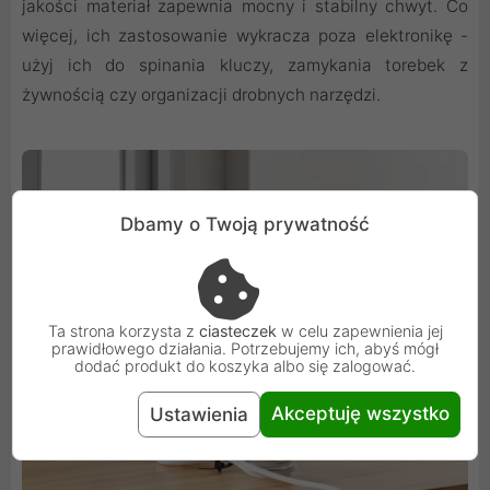
jakości materiał zapewnia mocny i stabilny chwyt. Co
więcej, ich zastosowanie wykracza poza elektronikę -
użyj ich do spinania kluczy, zamykania torebek z
żywnością czy organizacji drobnych narzędzi.
Dbamy o Twoją prywatność
Ta strona korzysta z
ciasteczek
w celu zapewnienia jej
prawidłowego działania. Potrzebujemy ich, abyś mógł
dodać produkt do koszyka albo się zalogować.
Akceptuję wszystko
Ustawienia