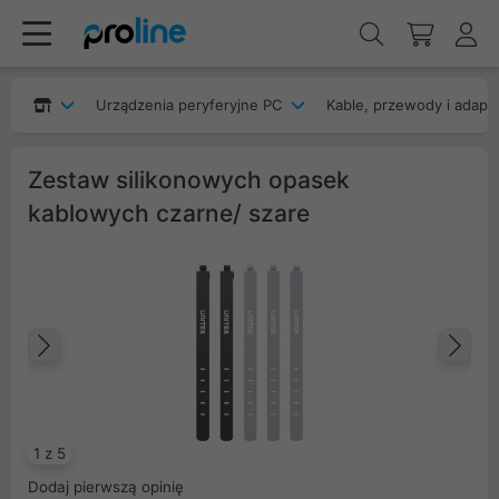
Urządzenia peryferyjne PC
Kable, przewody i adapt
Zestaw silikonowych opasek
kablowych czarne/ szare
Poprzedni
Na
1 z 5
Dodaj pierwszą opinię