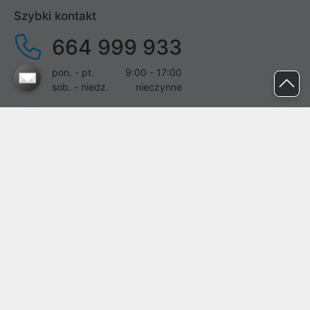
Szybki kontakt
664 999 933
pon. - pt.
9:00 - 17:00
sob. - niedz.
nieczynne
pomoc@proline.pl
Dołącz do nas
Zgłoś błąd na stronie
Proline SA z siedzibą w Mirkowie (55-095), przy ul. Brzozowej 5,
wpisana do rejestru przedsiębiorców Krajowego Rejestru Sądowego
przez Sąd Rejonowy dla Wrocławia-Fabrycznej we Wrocławiu, VI
Wydział Gospodarczy Krajowego Rejestru Sądowego pod nr KRS:
0000282071, NIP: 8951898022, REGON: 020482041, BDO:
000437899. Kapitał zakładowy Spółki wynosi 500000,00 zł i został
on opłacony w całości.