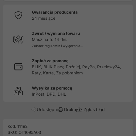
Gwarancja producenta
24 miesiące
Zwrot / wymiana towaru
Masz na to 14 dni.
Zobacz regulamin i wyłączenia...
Zapłać za pomocą
BLIK, BLIK Płacę Później, PayPo, Przelewy24,
Raty, Kartą, Za pobraniem
Wysyłka za pomocą
InPost, DPD, DHL
Udostępnij
Drukuj
Zgłoś błąd
Kod: 11192
SKU: OT1095A03