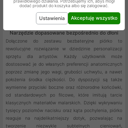
prawidłowego działania. Potrzebujemy ich, abyś mógł
jest tak naturalne, jak praca z tradycyjnym ołówkiem i
dodać produkt do koszyka albo się zalogować.
papierem.
Akceptuję wszystko
Ustawienia
Narzędzie dopasowane bezpośrednio do dłoni
Dołączone do zestawu bezbateryjne piórko to
rewolucyjne rozwiązanie w dziedzinie personalizacji
sprzętu dla artystów. Każdy użytkownik może
dostosować je do własnych preferencji anatomicznych
poprzez zmianę jego wagi, grubości uchwytu, a nawet
położenia środka ciężkości. Do dyspozycji są także
wymienne przyciski boczne oraz różnorodne końcówki,
od standardowych po filcowe, które imitują tarcie
klasycznych materiałów malarskich. Dzięki wykrywaniu
tysięcy poziomów nacisku oraz kąta pochylenia, piórko
reaguje na najdelikatniejszy dotyk, pozwalając na
tworzenie niezwykle subtelnych cieniowań,