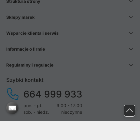
Struktura strony
Sklepy marek
Wsparcie klienta i serwis
Informacje o firmie
Regulaminy i regulacje
Szybki kontakt
664 999 933
pon. - pt.
9:00 - 17:00
sob. - niedz.
nieczynne
pomoc@proline.pl
Dołącz do nas