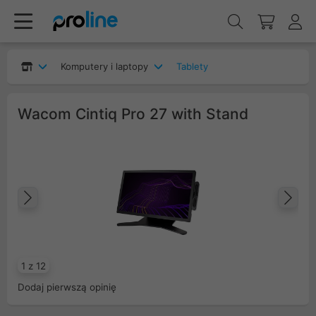
Komputery i laptopy
Tablety
Wacom Cintiq Pro 27 with Stand
Poprzedni
Na
1 z 12
Dodaj pierwszą opinię