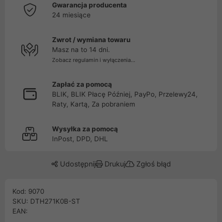
Gwarancja producenta
24 miesiące
Zwrot / wymiana towaru
Masz na to 14 dni.
Zobacz regulamin i wyłączenia...
Zapłać za pomocą
BLIK, BLIK Płacę Później, PayPo, Przelewy24,
Raty, Kartą, Za pobraniem
Wysyłka za pomocą
InPost, DPD, DHL
Udostępnij
Drukuj
Zgłoś błąd
Kod: 9070
SKU: DTH271K0B-ST
EAN: