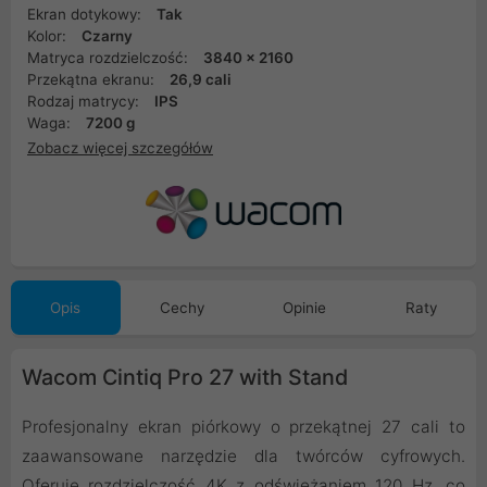
Ekran dotykowy:
Tak
Kolor:
Czarny
Matryca rozdzielczość:
3840 x 2160
Przekątna ekranu:
26,9 cali
Rodzaj matrycy:
IPS
Waga:
7200 g
Zobacz więcej szczegółów
Opis
Cechy
Opinie
Raty
Wacom Cintiq Pro 27 with Stand
Profesjonalny ekran piórkowy o przekątnej 27 cali to
zaawansowane narzędzie dla twórców cyfrowych.
Oferuje rozdzielczość 4K z odświeżaniem 120 Hz, co