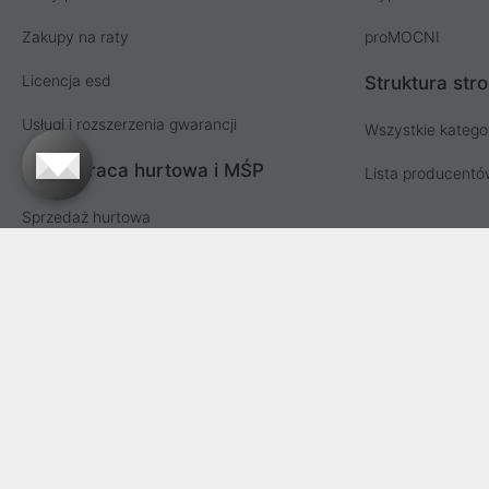
Zakupy na raty
proMOCNI
Licencja esd
Struktura str
Usługi i rozszerzenia gwarancji
Wszystkie katego
Współpraca hurtowa i MŚP
Lista producent
Sprzedaż hurtowa
Oferta dla firm i instytucji
Przetargi i zamówienia publiczne
Proline SA z siedzibą w Mirkowie (55-095), przy ul. Brzozowej 5
Fabrycznej we Wrocławiu, VI Wydział Gospodarczy Krajowego Reje
zakładowy Spółk