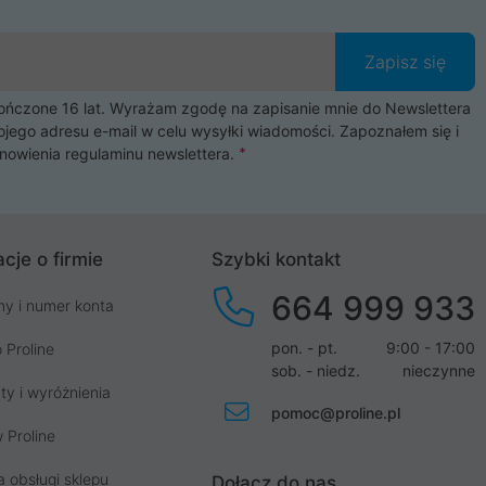
Zapisz się
czone 16 lat. Wyrażam zgodę na zapisanie mnie do Newslettera
ojego adresu e-mail w celu wysyłki wiadomości. Zapoznałem się i
nowienia
regulaminu newslettera
.
cje o firmie
Szybki kontakt
664 999 933
my i numer konta
pon. - pt.
9:00 - 17:00
 Proline
sob. - niedz.
nieczynne
ty i wyróżnienia
pomoc@proline.pl
 Proline
a obsługi sklepu
Dołącz do nas