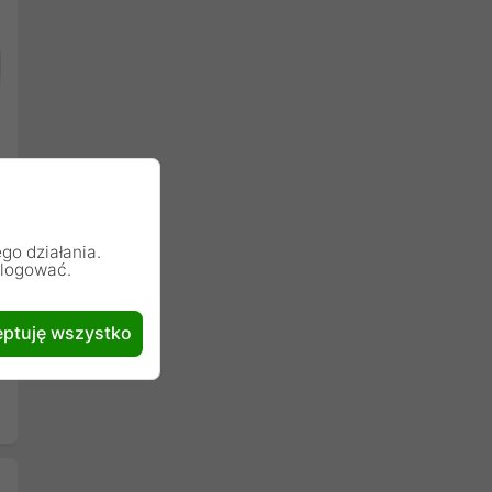
Następny
go działania.
alogować.
ptuję wszystko