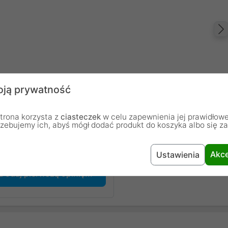
ją prywatność
trona korzysta z
ciasteczek
w celu zapewnienia jej prawidłowe
rzebujemy ich, abyś mógł dodać produkt do koszyka albo się z
chodzą od osób, które zakupiły lub używały dany produkt.
Akce
Ustawienia
Dodaj pierwszą opinię...