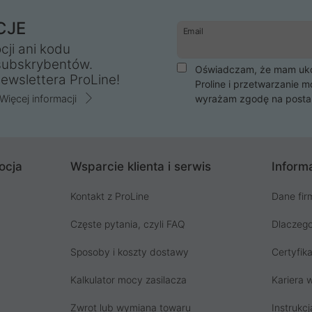
CJE
Email
cji ani kodu
subskrybentów.
Oświadczam, że mam ukoń
ewslettera ProLine!
Proline i przetwarzanie m
Więcej informacji
wyrażam zgodę na posta
ocja
Wsparcie klienta i serwis
Informa
Kontakt z ProLine
Dane fir
Częste pytania, czyli FAQ
Dlaczego
Sposoby i koszty dostawy
Certyfika
Kalkulator mocy zasilacza
Kariera w
Zwrot lub wymiana towaru
Instrukcj