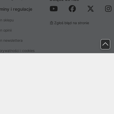
miny i regulacje
n sklepu
Zgłoś błąd na stronie
n opinii
n newslettera
prywatności i cookies
osp. odpadami
ez Sąd Rejonowy dla Wrocławia-
82041, BDO: 000437899. Kapitał