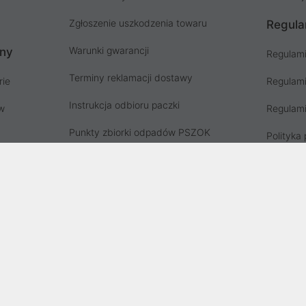
Zgłoszenie uszkodzenia towaru
Regula
Warunki gwarancji
ony
Regulami
Terminy reklamacji dostawy
rie
Regulami
Instrukcja odbioru paczki
ów
Regulami
Punkty zbiorki odpadów PSZOK
Polityka 
Zgłoś niebezpieczny produkt, GPSR
Koszty g
Zużyty sprzęt elektryczny
Deklaracja dostępności
, wpisana do rejestru przedsiębiorców Krajowego Rejestru Sądowego prz
stru Sądowego pod nr KRS: 0000282071, NIP: 8951898022, REGON: 0204
i wynosi 500000,00 zł i został on opłacony w całości.