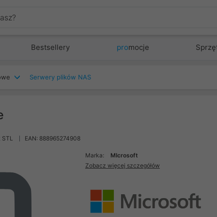
Bestsellery
pro
mocje
Sprzę
iowe
Serwery plików NAS
e
 STL
EAN: 888965274908
Marka:
MIcrosoft
Zobacz więcej szczegółów