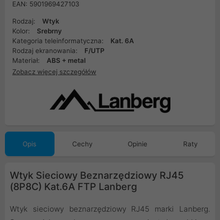
EAN: 5901969427103
Rodzaj:
Wtyk
Kolor:
Srebrny
Kategoria teleinformatyczna:
Kat. 6A
Rodzaj ekranowania:
F/UTP
Materiał:
ABS + metal
Zobacz więcej szczegółów
Opis
Cechy
Opinie
Raty
Wtyk Sieciowy Beznarzędziowy RJ45
(8P8C) Kat.6A FTP Lanberg
Wtyk sieciowy beznarzędziowy RJ45 marki Lanberg.