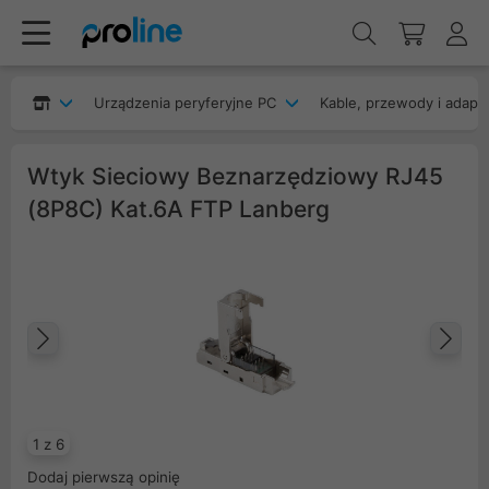
Urządzenia peryferyjne PC
Kable, przewody i adapt
Wtyk Sieciowy Beznarzędziowy RJ45
(8P8C) Kat.6A FTP Lanberg
Poprzedni
Na
1 z 6
Dodaj pierwszą opinię