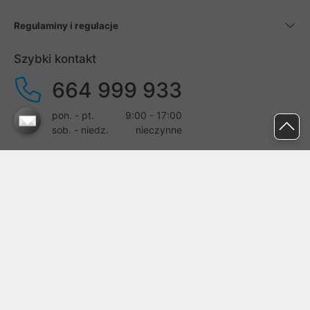
Regulaminy i regulacje
Szybki kontakt
664 999 933
pon. - pt.
9:00 - 17:00
sob. - niedz.
nieczynne
pomoc@proline.pl
Dołącz do nas
Zgłoś błąd na stronie
Proline SA z siedzibą w Mirkowie (55-095), przy ul. Brzozowej 5,
wpisana do rejestru przedsiębiorców Krajowego Rejestru Sądowego
przez Sąd Rejonowy dla Wrocławia-Fabrycznej we Wrocławiu, VI