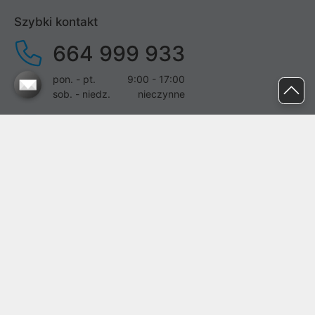
Szybki kontakt
664 999 933
pon. - pt.
9:00 - 17:00
sob. - niedz.
nieczynne
pomoc@proline.pl
Dołącz do nas
Zgłoś błąd na stronie
Proline SA z siedzibą w Mirkowie (55-095), przy ul. Brzozowej 5,
wpisana do rejestru przedsiębiorców Krajowego Rejestru Sądowego
przez Sąd Rejonowy dla Wrocławia-Fabrycznej we Wrocławiu, VI
Wydział Gospodarczy Krajowego Rejestru Sądowego pod nr KRS:
0000282071, NIP: 8951898022, REGON: 020482041, BDO:
000437899. Kapitał zakładowy Spółki wynosi 500000,00 zł i został