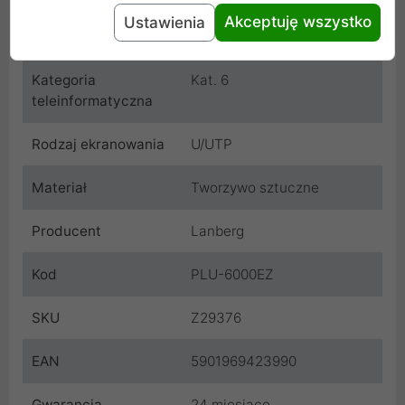
Akceptuję wszystko
Ustawienia
Kolor
Przezroczysty
Kategoria
Kat. 6
teleinformatyczna
Rodzaj ekranowania
U/UTP
Materiał
Tworzywo sztuczne
Producent
Lanberg
Kod
PLU-6000EZ
SKU
Z29376
EAN
5901969423990
Gwarancja
24 miesiące