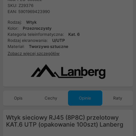
SKU: Z29376
EAN: 5901969423990
Rodzaj:
Wtyk
Kolor:
Przezroczysty
Kategoria teleinformatyczna:
Kat. 6
Rodzaj ekranowania:
U/UTP
Materiał:
Tworzywo sztuczne
Zobacz więcej szczegółów
Opis
Cechy
Opinie
Raty
Wtyk sieciowy RJ45 (8P8C) przelotowy
KAT.6 UTP (opakowanie 100szt) Lanberg