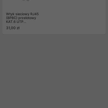
Wtyk sieciowy RJ45
(8P8C) przelotowy
KAT.6 UTP
(opakowanie 100szt)
31,00 zł
Lanberg