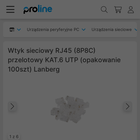
Urządzenia peryferyjne PC
Urządzenia sieciowe
Wtyk sieciowy RJ45 (8P8C)
przelotowy KAT.6 UTP (opakowanie
100szt) Lanberg
Poprzedni
Na
1 z 6