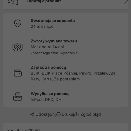
Zapytaj o produkt
Gwarancja producenta
24 miesiące
Zwrot / wymiana towaru
Masz na to 14 dni.
Zobacz regulamin i wyłączenia...
Zapłać za pomocą
BLIK, BLIK Płacę Później, PayPo, Przelewy24,
Raty, Kartą, Za pobraniem
Wysyłka za pomocą
InPost, DPD, DHL
Udostępnij
Drukuj
Zgłoś błąd
Kod: PLU-6000EZ