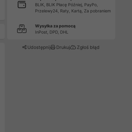
BLIK, BLIK Płacę Później, PayPo,
Przelewy24, Raty, Kartą, Za pobraniem
Wysyłka za pomocą
InPost, DPD, DHL
Udostępnij
Drukuj
Zgłoś błąd