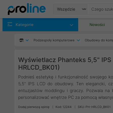
Produkty
Kategorie
Nowości
Producenci
Podzespoły komputerowe
Obudowy do kom
Kategorie
Wyświetlacz Phanteks 5,5" IPS
HRLCD_BK01)
Podnieś estetykę i funkcjonalność swojego 
5,5" IPS LCD do obudowy. Ten elegancki, cz
entuzjastów moddingu i graczy. Pozwala na
personalizować wnętrze PC za pomocą własnych 
Dodaj pierwszą opinię
Kod: 12244
SKU: PH-HRLCD_BK01