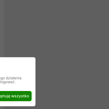
go działania.
alogować.
ptuję wszystko