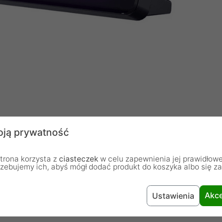
Matrycą IPS
ją prywatność
alistach i entuzjastach najwyższej jakości obrazu.
anckim designem sprawia, że jest to idealny wybór
trona korzysta z
ciasteczek
w celu zapewnienia jej prawidłowe
rzebujemy ich, abyś mógł dodać produkt do koszyka albo się z
 rozrywki.
Akce
Ustawienia
ne Kolory