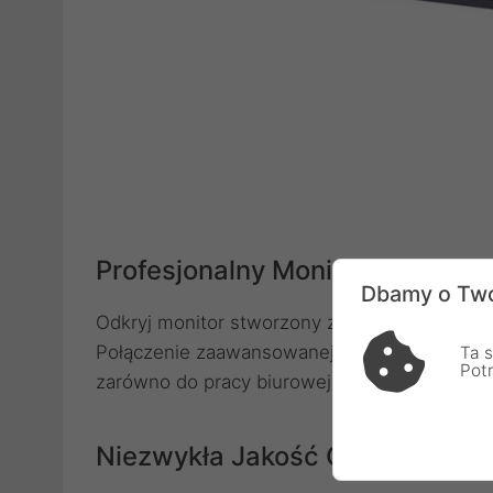
Profesjonalny Monitor WQHD z 
Dbamy o Two
Odkryj monitor stworzony z myślą o profesjon
Połączenie zaawansowanej technologii z eleg
Ta s
Pot
zarówno do pracy biurowej, jak i do domowej
Niezwykła Jakość Obrazu i Wier