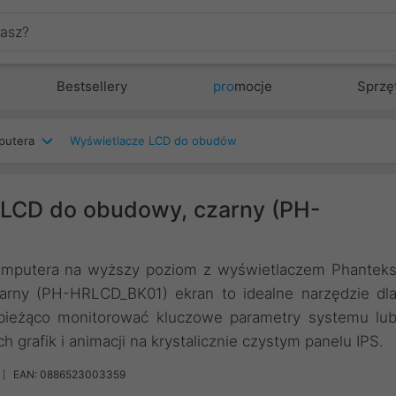
Bestsellery
pro
mocje
Sprzę
putera
Wyświetlacze LCD do obudów
 LCD do obudowy, czarny (PH-
komputera na wyższy poziom z wyświetlaczem Phantek
arny (PH-HRLCD_BK01) ekran to idealne narzędzie dl
 bieżąco monitorować kluczowe parametry systemu lu
grafik i animacji na krystalicznie czystym panelu IPS.
EAN: 0886523003359