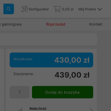
Konfigurator
0,00 zł
Mój Proline
t gamingowy
Wyprzedaż
Kontakt
430,00 zł
Wysyłkowa:
439,00 zł
Stacjonarna:
s
a
b
Dodaj do koszyka
Mała ilość