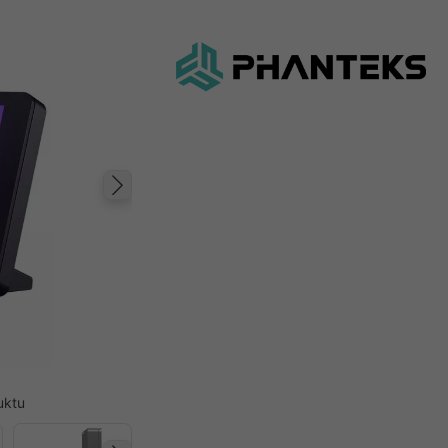
Następny
uktu