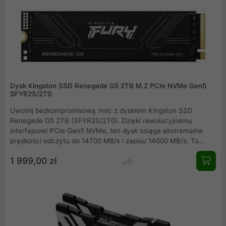
Dysk Kingston SSD Renegade G5 2TB M.2 PCIe NVMe Gen5
SFYR2S/2T0
Uwolnij bezkompromisową moc z dyskiem Kingston SSD
Renegade G5 2TB (SFYR2S/2T0). Dzięki rewolucyjnemu
interfejsowi PCIe Gen5 NVMe, ten dysk osiąga ekstremalne
prędkości odczytu do 14700 MB/s i zapisu 14000 MB/s. To
idealny wybór dla graczy i profesjonalistów, którzy chcą
1 999,00 zł
wyeliminować ekrany ładowania i zmaksymalizować
wydajność swojego PC.