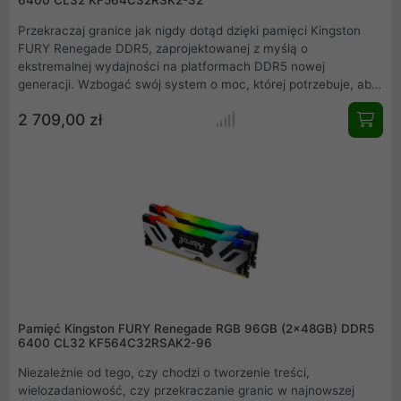
6400 CL32 KF564C32RSK2-32
Przekraczaj granice jak nigdy dotąd dzięki pamięci Kingston
FURY Renegade DDR5, zaprojektowanej z myślą o
ekstremalnej wydajności na platformach DDR5 nowej
generacji. Wzbogać swój system o moc, której potrzebuje, aby
utrzymać się na szczycie, dzięki ultraszybkiej pamięci o
2 709,00 zł
szybkości do 6400 MT/s. Pamięć Kingston FURY Renegade
DDR5 jest wyposażona w elegancki, nowo zaprojektowany
rozpraszacz ciepła z czarno-srebrnego aluminium, który
uzupełnia wygląd najnowszych komputerów PC tworzonych
przez konstruktorów systemów i entuzjastów gamingu.
Pamięć Kingston FURY Renegade RGB 96GB (2x48GB) DDR5
6400 CL32 KF564C32RSAK2-96
Niezależnie od tego, czy chodzi o tworzenie treści,
wielozadaniowość, czy przekraczanie granic w najnowszej