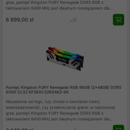
grze, pamięć Kingston FURY Renegade DDR5 RGB z
taktowaniem 6400 MHz jest idealnym rozwiązaniem dla
graczy, entuzjastów, twórców treści i ekstremalnych
6 899,00 zł
overclockerów. Niezawodna pamięć Kingston FURY Renegade
DDR5 RGB przechodzi kompleksowe fabryczne testy szybkości
i jest objęta ograniczoną wieczystą gwarancją. Jednocześnie,
dzięki ponad 30-letniemu doświadczeniu firmy Kingston, łączy
w sobie dwie kluczowe cechy: ekstremalną wydajność i
maksymalną niezawodność.
Pamięć Kingston FURY Renegade RGB 96GB (2x48GB) DDR5
6000 CL32 KF560C32RSAK2-96
Niezależnie od tego, czy chodzi o tworzenie treści,
wielozadaniowość, czy przekraczanie granic w najnowszej
grze, pamięć Kingston FURY Renegade DDR5 RGB z
taktowaniem 6400 MHz jest idealnym rozwiązaniem dla
graczy, entuzjastów, twórców treści i ekstremalnych