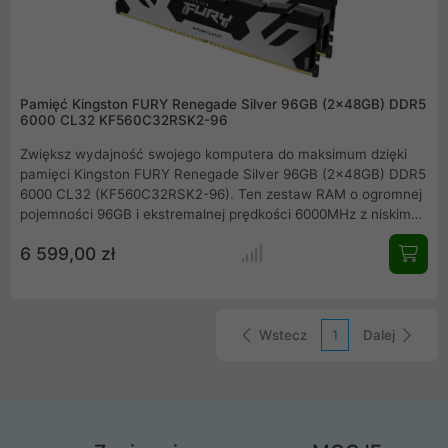
Pamięć Kingston FURY Renegade Silver 96GB (2x48GB) DDR5
6000 CL32 KF560C32RSK2-96
Zwiększ wydajność swojego komputera do maksimum dzięki
pamięci Kingston FURY Renegade Silver 96GB (2x48GB) DDR5
6000 CL32 (KF560C32RSK2-96). Ten zestaw RAM o ogromnej
pojemności 96GB i ekstremalnej prędkości 6000MHz z niskim
opóźnieniem CL32 zapewnia niezrównaną płynność w grach,
6 599,00 zł
edycji wideo i pracy z wymagającymi aplikacjami. Odkryj nową
erę mocy DDR5 i osiągnij przewagę w każdym zadaniu. Idealny
dla entuzjastów i profesjonalistów.
Wstecz
1
Dalej