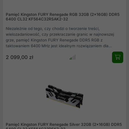
Pamięć Kingston FURY Renegade RGB 32GB (2x16GB) DDR5
6400 CL32 KF564C32RSAK2-32
Niezależnie od tego, czy chodzi o tworzenie treści,
wielozadaniowość, czy przekraczanie granic w najnowszej
grze, pamięć Kingston FURY Renegade DDR5 RGB z
taktowaniem 6400 MHz jest idealnym rozwiązaniem dla
graczy, entuzjastów, twórców treści i ekstremalnych
2 099,00 zł
overclockerów. Niezawodna pamięć Kingston FURY Renegade
DDR5 RGB przechodzi kompleksowe fabryczne testy szybkości
i jest objęta ograniczoną wieczystą gwarancją. Jednocześnie,
dzięki ponad 30-letniemu doświadczeniu firmy Kingston, łączy
w sobie dwie kluczowe cechy: ekstremalną wydajność i
maksymalną niezawodność.
Pamięć Kingston FURY Renegade Silver 32GB (2x16GB) DDR5