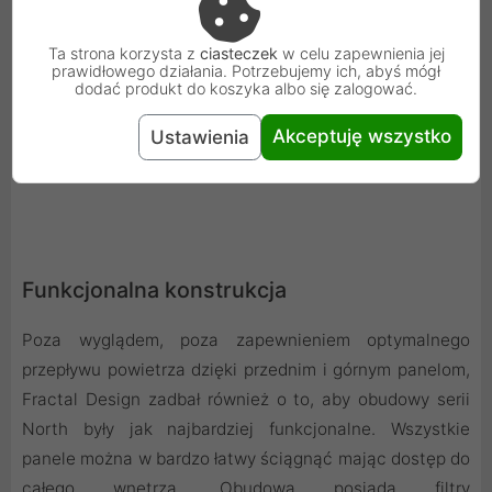
Ta strona korzysta z
ciasteczek
w celu zapewnienia jej
prawidłowego działania. Potrzebujemy ich, abyś mógł
dodać produkt do koszyka albo się zalogować.
Akceptuję wszystko
Ustawienia
Funkcjonalna konstrukcja
Poza wyglądem, poza zapewnieniem optymalnego
przepływu powietrza dzięki przednim i górnym panelom,
Fractal Design zadbał również o to, aby obudowy serii
North były jak najbardziej funkcjonalne. Wszystkie
panele można w bardzo łatwy ściągnąć mając dostęp do
całego wnętrza. Obudowa posiada filtry