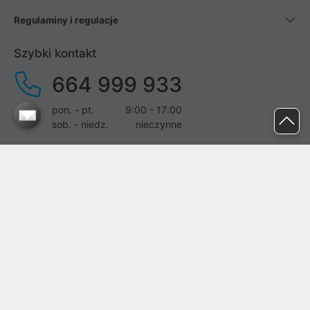
Regulaminy i regulacje
Szybki kontakt
664 999 933
pon. - pt.
9:00 - 17:00
sob. - niedz.
nieczynne
pomoc@proline.pl
Dołącz do nas
Zgłoś błąd na stronie
Proline SA z siedzibą w Mirkowie (55-095), przy ul. Brzozowej 5,
wpisana do rejestru przedsiębiorców Krajowego Rejestru Sądowego
przez Sąd Rejonowy dla Wrocławia-Fabrycznej we Wrocławiu, VI
Wydział Gospodarczy Krajowego Rejestru Sądowego pod nr KRS: