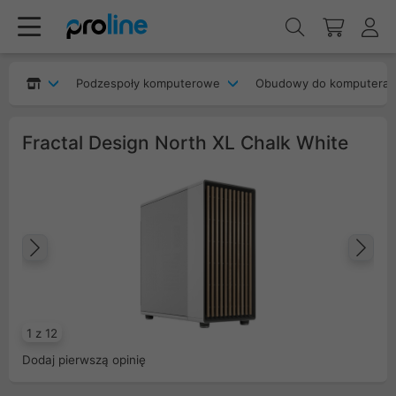
Podzespoły komputerowe
Obudowy do komputera
Fractal Design North XL Chalk White
Poprzedni
Na
1 z 12
Dodaj pierwszą opinię