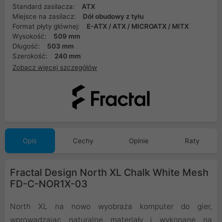
Standard zasilacza:
ATX
Miejsce na zasilacz:
Dół obudowy z tyłu
Format płyty głównej:
E-ATX / ATX / MICROATX / MITX
Wysokość:
509 mm
Długość:
503 mm
Szerokość:
240 mm
Zobacz więcej szczegółów
Opis
Cechy
Opinie
Raty
Fractal Design North XL Chalk White Mesh
FD-C-NOR1X-03
North XL na nowo wyobraża komputer do gier,
wprowadzając naturalne materiały i wykonane na