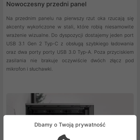
Nowoczesny przedni panel
Na przednim panelu na pierwszy rzut oka rzucają się
akcenty wykończone w stali, które robią niesamowite
wrażenie wizualne. Do dyspozycji dostajemy jeden port
USB 3.1 Gen 2 Typ-C z obsługą szybkiego ładowania
oraz dwa porty porty USB 3.0 Typ-A. Poza przyciskiem
zasilania nie brakuje oczywiście dwóch złącz pod
mikrofon i słuchawki.
Dbamy o Twoją prywatność