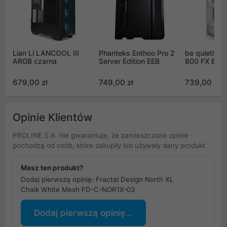
Lian Li LANCOOL III
Phanteks Enthoo Pro 2
be quiet! S
ARGB czarna
Server Edition EEB
800 FX Biał
679,00 zł
749,00 zł
739,00 zł
Opinie Klientów
PROLINE S.A. nie gwarantuje, że zamieszczone opinie
pochodzą od osób, które zakupiły lub używały dany produkt.
Masz ten produkt?
Dodaj pierwszą opinię: Fractal Design North XL
Chalk White Mesh FD-C-NOR1X-03
Dodaj pierwszą opinię...