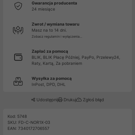
Gwarancja producenta
24 miesiące
Zwrot / wymiana towaru
Masz na to 14 dni.
Zobacz regulamin i wyłączenia...
Zapłać za pomocą
BLIK, BLIK Płacę Później, PayPo, Przelewy24,
Raty, Kartą, Za pobraniem
Wysyłka za pomocą
InPost, DPD, DHL
Udostępnij
Drukuj
Zgłoś błąd
Kod: 5748
SKU: FD-C-NOR1X-03
EAN: 7340172706557