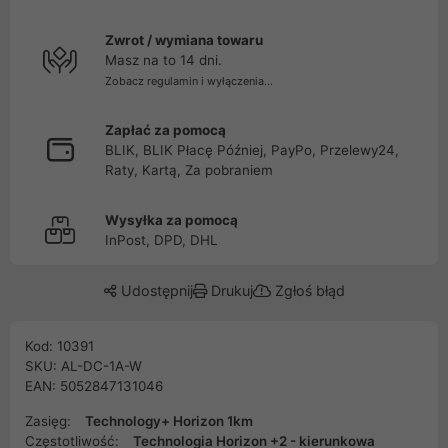
Zwrot / wymiana towaru
Masz na to 14 dni.
Zobacz regulamin i wyłączenia...
Zapłać za pomocą
BLIK, BLIK Płacę Później, PayPo, Przelewy24,
Raty, Kartą, Za pobraniem
Wysyłka za pomocą
InPost, DPD, DHL
Udostępnij
Drukuj
Zgłoś błąd
Kod: 10391
SKU: AL-DC-1A-W
EAN: 5052847131046
Zasięg:
Technology+ Horizon 1km
Częstotliwość:
Technologia Horizon +2 - kierunkowa