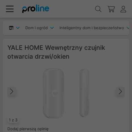
Dom i ogród
Inteligentny dom i bezpieczeństwo
YALE HOME Wewnętrzny czujnik
otwarcia drzwi/okien
Poprzedni
Na
1 z 3
Dodaj pierwszą opinię