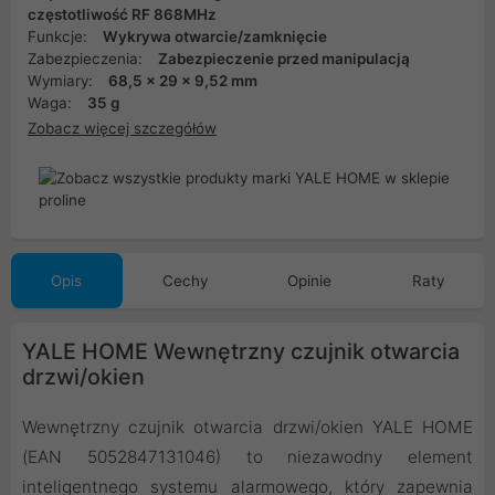
częstotliwość RF 868MHz
Funkcje:
Wykrywa otwarcie/zamknięcie
Zabezpieczenia:
Zabezpieczenie przed manipulacją
Wymiary:
68,5 x 29 x 9,52 mm
Waga:
35 g
Zobacz więcej szczegółów
Opis
Cechy
Opinie
Raty
YALE HOME Wewnętrzny czujnik otwarcia
drzwi/okien
Wewnętrzny czujnik otwarcia drzwi/okien YALE HOME
(EAN 5052847131046) to niezawodny element
inteligentnego systemu alarmowego, który zapewnia