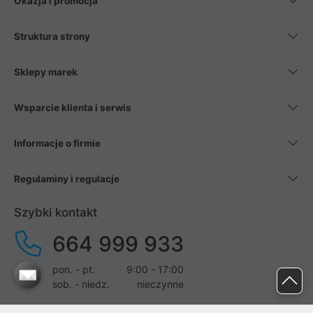
Okazja i promocja
Struktura strony
Sklepy marek
Wsparcie klienta i serwis
Informacje o firmie
Regulaminy i regulacje
Szybki kontakt
664 999 933
pon. - pt.
9:00 - 17:00
sob. - niedz.
nieczynne
pomoc@proline.pl