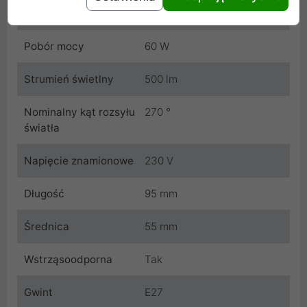
Ściemnianie
Nie
Pobór mocy
60 W
Strumień świetlny
500 lm
Nominalny kąt rozsyłu
270 °
światła
Napięcie znamionowe
230 V
Długość
95 mm
Średnica
55 mm
Wstrząsoodporna
Tak
Gwint
E27