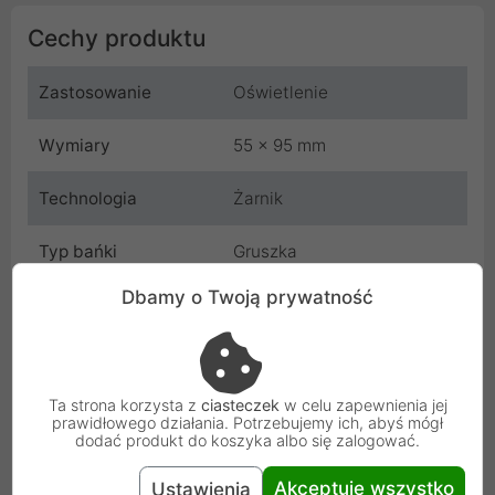
Cechy produktu
Zastosowanie
Oświetlenie
Wymiary
55 x 95 mm
Technologia
Żarnik
Typ bańki
Gruszka
Dbamy o Twoją prywatność
Oprawa
Brak
Kolor
srebrny
Ta strona korzysta z
ciasteczek
w celu zapewnienia jej
Barwa światła
Ciepła
prawidłowego działania. Potrzebujemy ich, abyś mógł
dodać produkt do koszyka albo się zalogować.
Temperatura barwowa
2700K
Akceptuję wszystko
Ustawienia