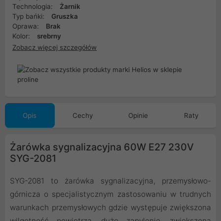
Technologia:
Żarnik
Typ bańki:
Gruszka
Oprawa:
Brak
Kolor:
srebrny
Zobacz więcej szczegółów
Opis
Cechy
Opinie
Raty
Żarówka sygnalizacyjna 60W E27 230V
SYG-2081
SYG-2081 to żarówka sygnalizacyjna, przemysłowo-
górnicza o specjalistycznym zastosowaniu w trudnych
warunkach przemysłowych gdzie występuje zwiększona
wilgotność powietrza, duże zapylenie, zwiększona