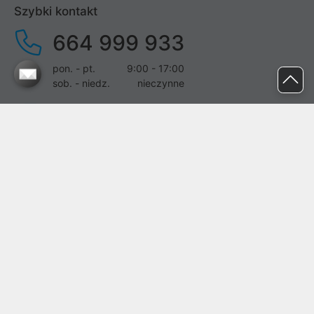
Szybki kontakt
664 999 933
pon. - pt.
9:00 - 17:00
sob. - niedz.
nieczynne
pomoc@proline.pl
Dołącz do nas
Zgłoś błąd na stronie
Proline SA z siedzibą w Mirkowie (55-095), przy ul. Brzozowej 5,
wpisana do rejestru przedsiębiorców Krajowego Rejestru Sądowego
przez Sąd Rejonowy dla Wrocławia-Fabrycznej we Wrocławiu, VI
Wydział Gospodarczy Krajowego Rejestru Sądowego pod nr KRS:
0000282071, NIP: 8951898022, REGON: 020482041, BDO:
000437899. Kapitał zakładowy Spółki wynosi 500000,00 zł i został
on opłacony w całości.