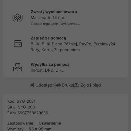
Zwrot / wymiana towaru
Masz na to 14 dni.
Zobacz regulamin i wyłączenia...
Zapłać za pomocą
BLIK, BLIK Płacę Później, PayPo, Przelewy24,
Raty, Kartą, Za pobraniem
Wysyłka za pomocą
InPost, DPD, DHL
Udostępnij
Drukuj
Zgłoś błąd
Kod: SYG-2081
SKU: SYG-2081
EAN: 5907758829639
Zastosowanie:
Oświetlenie
Wymiary:
55 x 95 mm