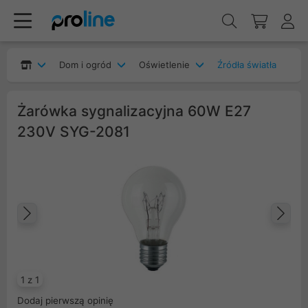
Dom i ogród
Oświetlenie
Źródła światła
Żarówka sygnalizacyjna 60W E27
230V SYG-2081
Poprzedni
Na
1 z 1
Dodaj pierwszą opinię