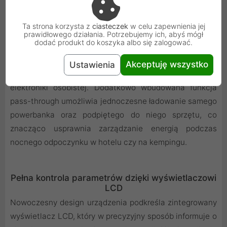
stabilne i nieprzerwane zasilanie urządzeń o minimalnym
zapotrzebowaniu na prąd, takich jak słuchawki
Ta strona korzysta z
ciasteczek
w celu zapewnienia jej
bezprzewodowe, opaski sportowe czy smartwatche,
prawidłowego działania. Potrzebujemy ich, abyś mógł
dodać produkt do koszyka albo się zalogować.
które często są błędnie odłączane przez inne modele
powerbanków. Dzięki temu EB-11QB staje się
Akceptuję wszystko
Ustawienia
uniwersalnym centrum zasilania dla całej Twojej
elektroniki osobistej. Dodatkowo wbudowana funkcja
pass-through umożliwia jednoczesne ładowanie samego
powerbanka oraz podpiętego do niego sprzętu, co
znacząco usprawnia zarządzanie energią podczas
nocnego odpoczynku w hotelu czy na kempingu.
Pełna kontrola parametrów dzięki wyświetlaczowi
LCD
Nowoczesny design urządzenia podkreśla zintegrowany
wyświetlacz LCD, który w precyzyjny sposób informuje o