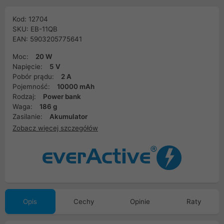
Kod: 12704
SKU: EB-11QB
EAN: 5903205775641
Moc:
20 W
Napięcie:
5 V
Pobór prądu:
2 A
Pojemność:
10000 mAh
Rodzaj:
Power bank
Waga:
186 g
Zasilanie:
Akumulator
Zobacz więcej szczegółów
Opis
Cechy
Opinie
Raty