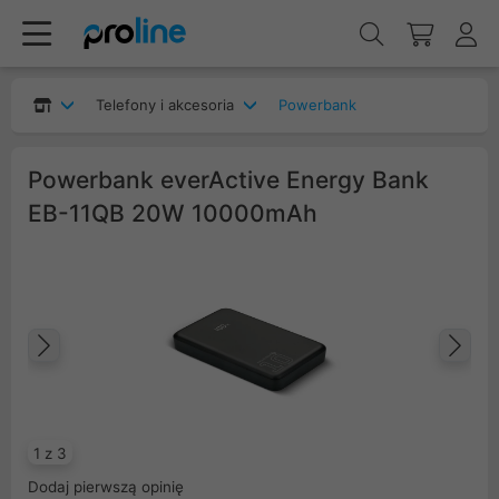
Telefony i akcesoria
Powerbank
Powerbank everActive Energy Bank
EB-11QB 20W 10000mAh
Poprzedni
Na
1 z 3
Dodaj pierwszą opinię