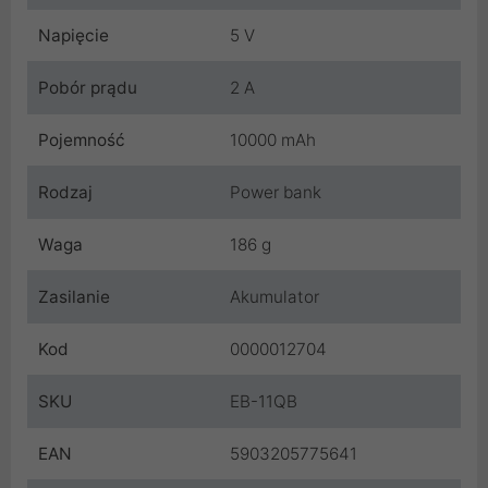
Napięcie
5 V
Pobór prądu
2 A
Pojemność
10000 mAh
Rodzaj
Power bank
Waga
186 g
Zasilanie
Akumulator
Kod
0000012704
SKU
EB-11QB
EAN
5903205775641