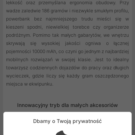
lekkość oraz przemyślana ergonomia obudowy. Przy
wadze zaledwie 186 gramów i niezwykle smukłym profilu,
powerbank bez najmniejszego trudu mieści się w
kieszeni spodni, niewielkiej torebce czy organizerze
podróżnym. Pomimo tak małych gabarytów, we wnętrzu
skrywają się wysokiej jakości ogniwa o łącznej
pojemności 10000 mAh, co czyni go jednym z najbardziej
mobilnych rozwiązań w swojej klasie. Jest to idealny
towarzysz codziennych dojazdów do pracy oraz długich
wycieczek, gdzie liczy się każdy gram oszczędzonego
miejsca w ekwipunku.
Innowacyjny tryb dla małych akcesoriów
W przeciwieństwie do wielu standardowych magazynów
Dbamy o Twoją prywatność
energii, produkt marki everActive został wyposażony w
specjalistyczny tryb Always-On. Funkcja ta pozwala na