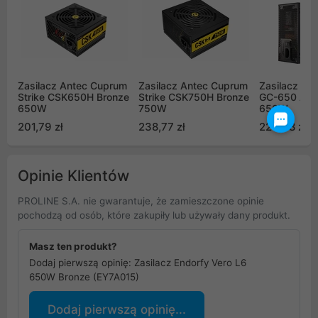
Zasilacz Antec Cuprum
Zasilacz Antec Cuprum
Zasilacz Se
Strike CSK650H Bronze
Strike CSK750H Bronze
GC-650 ATX 
650W
750W
650W
201,79 zł
238,77 zł
220,08 zł
Opinie Klientów
PROLINE S.A. nie gwarantuje, że zamieszczone opinie
pochodzą od osób, które zakupiły lub używały dany produkt.
Masz ten produkt?
Dodaj pierwszą opinię: Zasilacz Endorfy Vero L6
650W Bronze (EY7A015)
Dodaj pierwszą opinię...