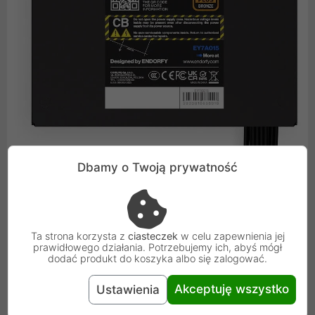
Dbamy o Twoją prywatność
Bogaty Zestaw Złączy i Pełne
Ta strona korzysta z
ciasteczek
w celu zapewnienia jej
Bezpieczeństwo
prawidłowego działania. Potrzebujemy ich, abyś mógł
dodać produkt do koszyka albo się zalogować.
Urządzenie oferuje szeroki wachlarz złączy, aby sprostać
Akceptuję wszystko
Ustawienia
wymaganiom współczesnych konfiguracji. Do dyspozycji
użytkownika oddano jedno nowoczesne złącze 12V-2x6