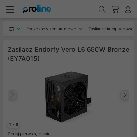
Podzespoły komputerowe
Zasilacze komputerowe
Zasilacz Endorfy Vero L6 650W Bronze
(EY7A015)
Poprzedni
Na
1 z 6
Dodaj pierwszą opinię