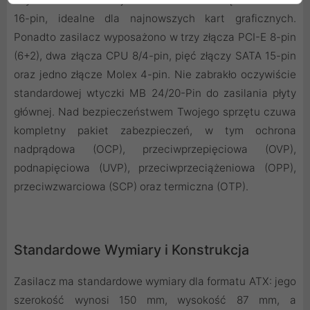
16-pin, idealne dla najnowszych kart graficznych.
Ponadto zasilacz wyposażono w trzy złącza PCI-E 8-pin
(6+2), dwa złącza CPU 8/4-pin, pięć złączy SATA 15-pin
oraz jedno złącze Molex 4-pin. Nie zabrakło oczywiście
standardowej wtyczki MB 24/20-Pin do zasilania płyty
głównej. Nad bezpieczeństwem Twojego sprzętu czuwa
kompletny pakiet zabezpieczeń, w tym ochrona
nadprądowa (OCP), przeciwprzepięciowa (OVP),
podnapięciowa (UVP), przeciwprzeciążeniowa (OPP),
przeciwzwarciowa (SCP) oraz termiczna (OTP).
Standardowe Wymiary i Konstrukcja
Zasilacz ma standardowe wymiary dla formatu ATX: jego
szerokość wynosi 150 mm, wysokość 87 mm, a