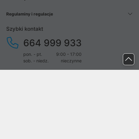
Regulaminy i regulacje
Szybki kontakt
664 999 933
pon. - pt.
9:00 - 17:00
sob. - niedz.
nieczynne
pomoc@proline.pl
Dołącz do nas
Zgłoś błąd na stronie
Proline SA z siedzibą w Mirkowie (55-095), przy ul. Brzozowej 5,
wpisana do rejestru przedsiębiorców Krajowego Rejestru Sądowego
przez Sąd Rejonowy dla Wrocławia-Fabrycznej we Wrocławiu, VI