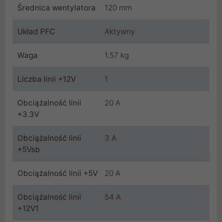
Średnica wentylatora
120 mm
Układ PFC
Aktywny
Waga
1.57 kg
Liczba linii +12V
1
Obciążalność linii
20 A
+3.3V
Obciążalność linii
3 A
+5Vsb
Obciążalność linii +5V
20 A
Obciążalność linii
54 A
+12V1