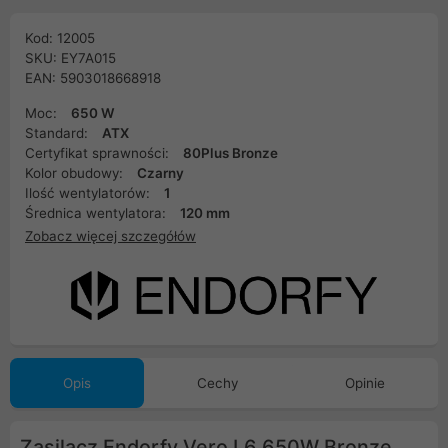
Kod: 12005
SKU: EY7A015
EAN: 5903018668918
Moc:
650 W
Standard:
ATX
Certyfikat sprawności:
80Plus Bronze
Kolor obudowy:
Czarny
Ilość wentylatorów:
1
Średnica wentylatora:
120 mm
Zobacz więcej szczegółów
Opis
Cechy
Opinie
Zasilacz Endorfy Vero L6 650W Bronze