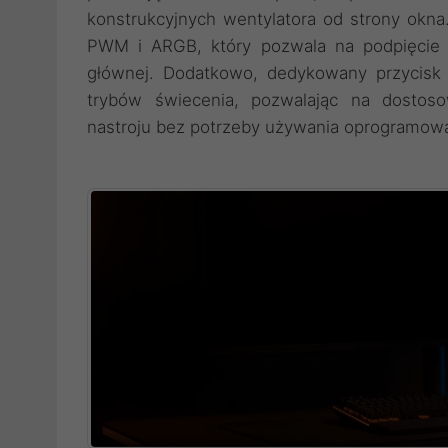
konstrukcyjnych wentylatora od strony okn
PWM i ARGB, który pozwala na podpięcie d
głównej. Dodatkowo, dedykowany przycisk
trybów świecenia, pozwalając na dostos
nastroju bez potrzeby używania oprogramowa