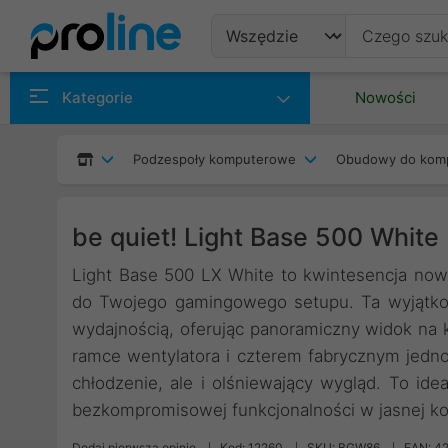
Produkty
Kategorie
Nowości
Producenci
Podzespoły komputerowe
Obudowy do kom
Kategorie
be quiet! Light Base 500 Whit
Light Base 500 LX White to kwintesencja now
do Twojego gamingowego setupu. Ta wyjątko
wydajnością, oferując panoramiczny widok na 
ramce wentylatora i czterem fabrycznym jedn
chłodzenie, ale i olśniewający wygląd. To ide
bezkompromisowej funkcjonalności w jasnej ko
Dodaj pierwszą opinię
Kod: 12260
SKU: BGW86
EAN: 4