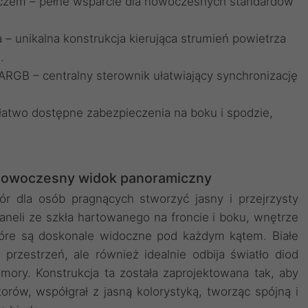
łączem – pełne wsparcie dla nowoczesnych standardów
– unikalna konstrukcja kierująca strumień powietrza
.
ARGB – centralny sterownik ułatwiający synchronizację
łatwo dostępne zabezpieczenia na boku i spodzie,
i nowoczesny widok panoramiczny
r dla osób pragnących stworzyć jasny i przejrzysty
neli ze szkła hartowanego na froncie i boku, wnętrze
tóre są doskonale widoczne pod każdym kątem. Białe
przestrzeń, ale również idealnie odbija światło diod
mory. Konstrukcja ta została zaprojektowana tak, aby
rów, współgrał z jasną kolorystyką, tworząc spójną i