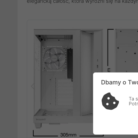
elegancką całość, która wyróżni się na każdy
Dbamy o Two
Ta s
Pot