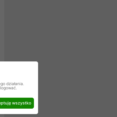
go działania.
alogować.
ptuję wszystko