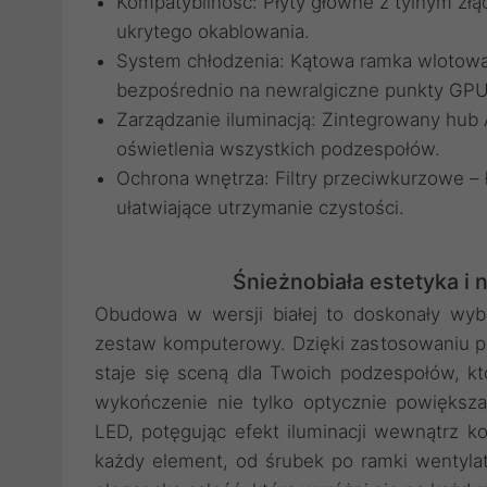
Kompatybilność: Płyty główne z tylnym z
ukrytego okablowania.
System chłodzenia: Kątowa ramka wlotowa 
bezpośrednio na newralgiczne punkty GPU
Zarządzanie iluminacją: Zintegrowany hub 
oświetlenia wszystkich podzespołów.
Ochrona wnętrza: Filtry przeciwkurzowe – 
ułatwiające utrzymanie czystości.
Śnieżnobiała estetyka 
Obudowa w wersji białej to doskonały wybó
zestaw komputerowy. Dzięki zastosowaniu pa
staje się sceną dla Twoich podzespołów, k
wykończenie nie tylko optycznie powiększa 
LED, potęgując efekt iluminacji wewnątrz ko
każdy element, od śrubek po ramki wentylato