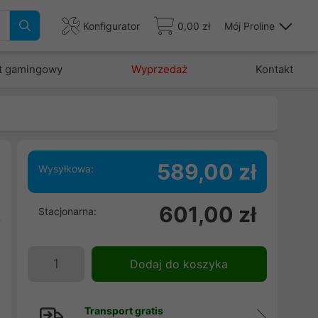
Konfigurator
0,00 zł
Mój Proline
t gamingowy
Wyprzedaż
Kontakt
589,00 zł
Wysyłkowa:
l
601,00 zł
Stacjonarna:
ą
j
e
Dodaj do koszyka
i
Transport gratis