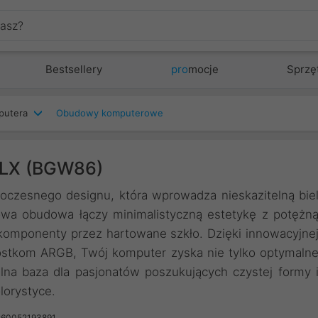
Bestsellery
pro
mocje
Sprzę
putera
Obudowy komputerowe
e LX (BGW86)
oczesnego designu, która wprowadza nieskazitelną bie
wa obudowa łączy minimalistyczną estetykę z potężn
komponenty przez hartowane szkło. Dzięki innowacyjne
ostkom ARGB, Twój komputer zyska nie tylko optymaln
alna baza dla pasjonatów poszukujących czystej formy 
lorystyce.
260052193891