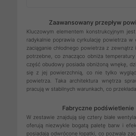
Zaawansowany przepływ powie
Kluczowym elementem konstrukcyjnym jest
radykalnie poprawia cyrkulację powietrza w 
zaciąganie chłodnego powietrza z zewnątrz i 
potrzebne, co znacząco obniża temperatury
część obudowy posiada obniżoną wnękę, dzi
się z jej powierzchnią, co nie tylko wyglą
powietrza. Taka architektura wnętrza sp
pracują w stabilnych warunkach, co przekłada
Fabryczne podświetlenie i
W zestawie znajdują się cztery białe wenty
oferują niezwykle bogatą paletę barw i ef
posiadają odwrócone łopatki, co pozwala z