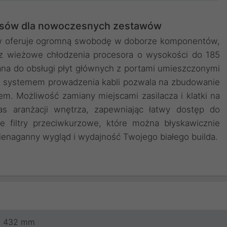
isów dla nowoczesnych zestawów
rów oferuje ogromną swobodę w doborze komponentów,
az wieżowe chłodzenia procesora o wysokości do 185
ana do obsługi płyt głównych z portami umieszczonymi
m systemem prowadzenia kabli pozwala na zbudowanie
. Możliwość zamiany miejscami zasilacza i klatki na
as aranżacji wnętrza, zapewniając łatwy dostęp do
ne filtry przeciwkurzowe, które można błyskawicznie
ienaganny wygląd i wydajność Twojego białego builda.
432 mm