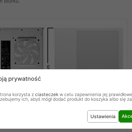
m biurku.
ją prywatność
trona korzysta z
ciasteczek
w celu zapewnienia jej prawidłowe
rzebujemy ich, abyś mógł dodać produkt do koszyka albo się z
Akce
Ustawienia