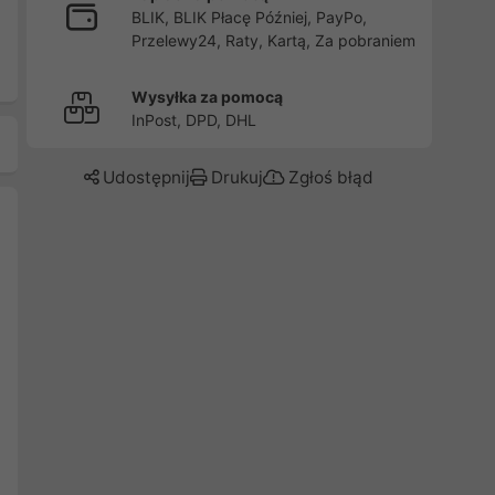
BLIK, BLIK Płacę Później, PayPo,
Przelewy24, Raty, Kartą, Za pobraniem
Wysyłka za pomocą
InPost, DPD, DHL
Udostępnij
Drukuj
Zgłoś błąd