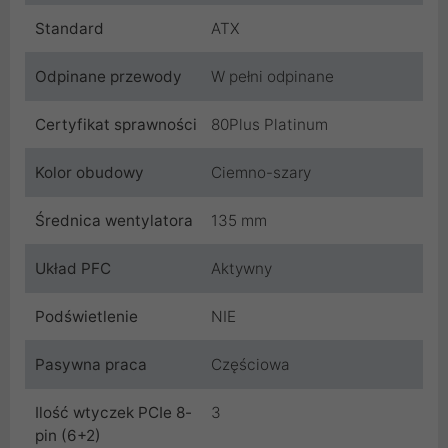
Standard
ATX
Odpinane przewody
W pełni odpinane
Certyfikat sprawności
80Plus Platinum
Kolor obudowy
Ciemno-szary
Średnica wentylatora
135 mm
Układ PFC
Aktywny
Podświetlenie
NIE
Pasywna praca
Częściowa
Ilość wtyczek PCIe 8-
3
pin (6+2)