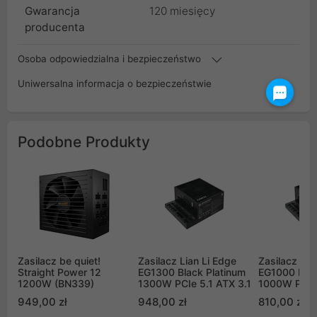
Gwarancja
120 miesięcy
producenta
Osoba odpowiedzialna i bezpieczeństwo
Uniwersalna informacja o bezpieczeństwie
Podobne Produkty
Zasilacz be quiet!
Zasilacz Lian Li Edge
Zasilacz Lia
Straight Power 12
EG1300 Black Platinum
EG1000 Blac
1200W (BN339)
1300W PCIe 5.1 ATX 3.1
1000W PCIe 
949,00 zł
948,00 zł
810,00 zł