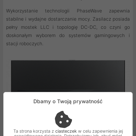
Wykorzystanie technologii PhaseWave zapewnia
stabilne i wydajne dostarczanie mocy. Zasilacz posiada
pełny mostek LLC i topologię DC-DC, co czyni go
doskonałym wyborem do systemów gamingowych i
stacji roboczych.
Dbamy o Twoją prywatność
Ta strona korzysta z
ciasteczek
w celu zapewnienia jej
prawidłowego działania. Potrzebujemy ich, abyś mógł