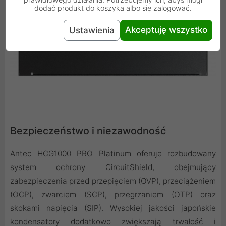
dodać produkt do koszyka albo się zalogować.
Akceptuję wszystko
Ustawienia
Bezpieczeństwo i niezawodność
Antec HCG1000 PRO Platinum oferuje rozbudowany
system ochrony CircuitShield, obejmujący
zabezpieczenia przed przepięciem (OVP), przeciążeniem
(OCP), zwarciem (SCP), przegrzaniem (OTP) oraz
skokami napięcia (SIP). Wysokiej jakości japońskie
kondensatory dodatkowo zwiększają trwałość i