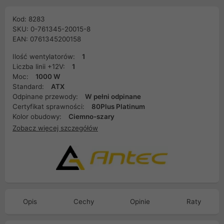
Kod: 8283
SKU: 0-761345-20015-8
EAN: 0761345200158
Ilość wentylatorów:
1
Liczba linii +12V:
1
Moc:
1000 W
Standard:
ATX
Odpinane przewody:
W pełni odpinane
Certyfikat sprawności:
80Plus Platinum
Kolor obudowy:
Ciemno-szary
Zobacz więcej szczegółów
Opis
Cechy
Opinie
Raty