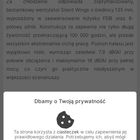
Za chłodzenie odpowiada zoptymalizowany,
bezramkowy wentylator Silent Wings o średnicy 135 mm,
wyposażony w zaawansowane łożysko FDB oraz 6-
polowy silnik. Konstrukcja ta zapewnia nie tylko długą
żywotność przekraczającą 100 000 godzin, ale przede
wszystkim ekstremalnie cichą pracę. Poziom hałasu jest
wyjątkowo niski, wynosząc zaledwie 7,9 dB(A) przy
połowie obciążenia i maksymalnie 16 dB(A) przy pełnej
mocy, co czyni go praktycznie niesłyszalnym w
większości scenariuszy.
Dbamy o Twoją prywatność
Pełna Modularność i Bogactwo Złącz
Zasilacz jest w pełni modularny, a wszystkie przewody
posiadają eleganckie, indywidualne oploty, co ułatwia
Ta strona korzysta z
ciasteczek
w celu zapewnienia jej
perfekcyjne zarządzanie kablami i poprawia przepływ
prawidłowego działania. Potrzebujemy ich, abyś mógł