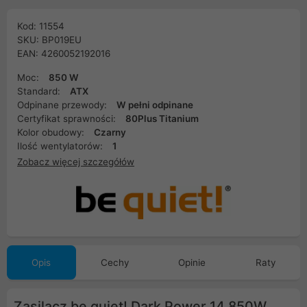
Kod: 11554
SKU: BP019EU
EAN: 4260052192016
Moc:
850 W
Standard:
ATX
Odpinane przewody:
W pełni odpinane
Certyfikat sprawności:
80Plus Titanium
Kolor obudowy:
Czarny
Ilość wentylatorów:
1
Zobacz więcej szczegółów
Opis
Cechy
Opinie
Raty
Zasilacz be quiet! Dark Power 14 850W