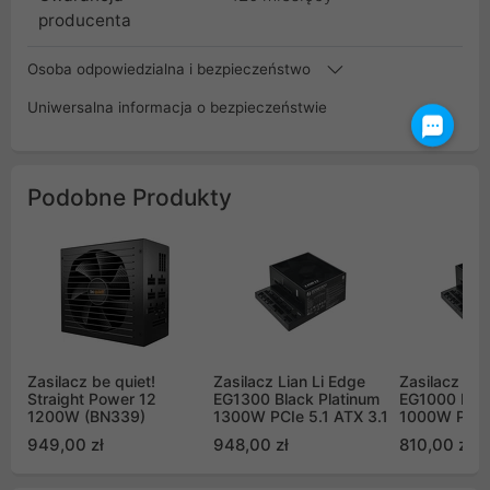
producenta
Osoba odpowiedzialna i bezpieczeństwo
Uniwersalna informacja o bezpieczeństwie
Podobne Produkty
Zasilacz be quiet!
Zasilacz Lian Li Edge
Zasilacz Lia
Straight Power 12
EG1300 Black Platinum
EG1000 Blac
1200W (BN339)
1300W PCIe 5.1 ATX 3.1
1000W PCIe 
949,00 zł
948,00 zł
810,00 zł