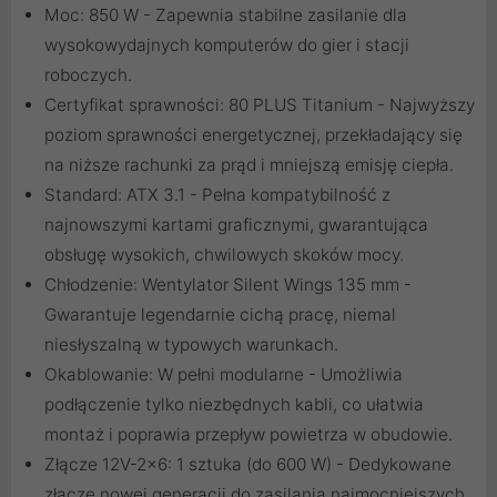
Moc: 850 W - Zapewnia stabilne zasilanie dla
wysokowydajnych komputerów do gier i stacji
roboczych.
Certyfikat sprawności: 80 PLUS Titanium - Najwyższy
poziom sprawności energetycznej, przekładający się
na niższe rachunki za prąd i mniejszą emisję ciepła.
Standard: ATX 3.1 - Pełna kompatybilność z
najnowszymi kartami graficznymi, gwarantująca
obsługę wysokich, chwilowych skoków mocy.
Chłodzenie: Wentylator Silent Wings 135 mm -
Gwarantuje legendarnie cichą pracę, niemal
niesłyszalną w typowych warunkach.
Okablowanie: W pełni modularne - Umożliwia
podłączenie tylko niezbędnych kabli, co ułatwia
montaż i poprawia przepływ powietrza w obudowie.
Złącze 12V-2x6: 1 sztuka (do 600 W) - Dedykowane
złącze nowej generacji do zasilania najmocniejszych