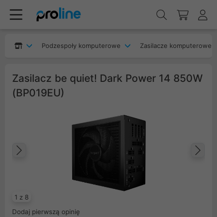
Podzespoły komputerowe
Zasilacze komputerowe
Zasilacz be quiet! Dark Power 14 850W
(BP019EU)
Poprzedni
Na
1 z 8
Dodaj pierwszą opinię