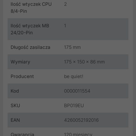
Ilość wtyczek CPU
2
8/4-Pin
Ilość wtyczek MB
1
24/20-Pin
Długość zasilacza
175 mm
Wymiary
175 x 150 x 86 mm
Producent
be quiet!
Kod
0000011554
SKU
BP019EU
EAN
4260052192016
Gwarancja
120 miesięcy