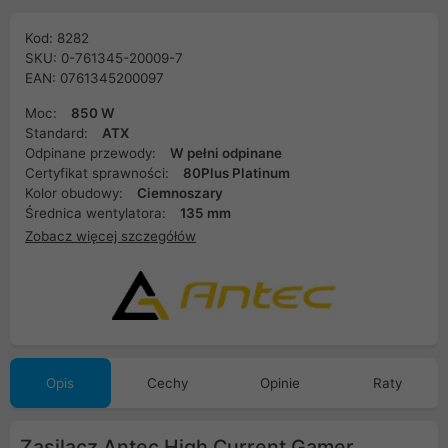
Kod: 8282
SKU: 0-761345-20009-7
EAN: 0761345200097
Moc:
850 W
Standard:
ATX
Odpinane przewody:
W pełni odpinane
Certyfikat sprawności:
80Plus Platinum
Kolor obudowy:
Ciemnoszary
Średnica wentylatora:
135 mm
Zobacz więcej szczegółów
Opis
Cechy
Opinie
Raty
Zasilacz Antec High Current Gamer