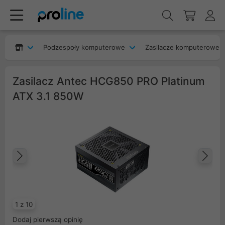
Podzespoły komputerowe
Zasilacze komputerowe
Zasilacz Antec HCG850 PRO Platinum
ATX 3.1 850W
Poprzedni
Na
1 z 10
Dodaj pierwszą opinię