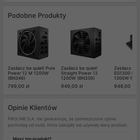
Podobne Produkty
Zasilacz be quiet! Pure
Zasilacz be quiet!
Zasilacz Lia
Power 12 M 1200W
Straight Power 12
EG1300 Blac
(BN346)
1200W (BN339)
1300W PCIe 
799,00 zł
949,00 zł
948,00 zł
Opinie Klientów
PROLINE S.A. nie gwarantuje, że zamieszczone opinie
pochodzą od osób, które zakupiły lub używały dany produkt.
Masz ten produkt?