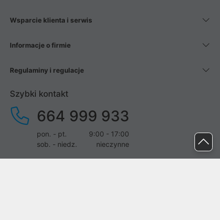
Wsparcie klienta i serwis
Informacje o firmie
Regulaminy i regulacje
Szybki kontakt
664 999 933
pon. - pt.
9:00 - 17:00
sob. - niedz.
nieczynne
pomoc@proline.pl
Dołącz do nas