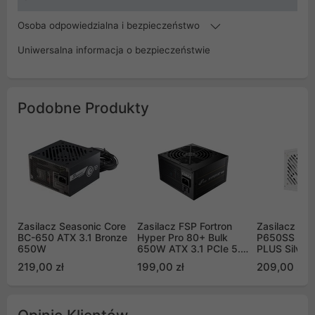
Osoba odpowiedzialna i bezpieczeństwo
Uniwersalna informacja o bezpieczeństwie
Podobne Produkty
Zasilacz Seasonic Core
Zasilacz FSP Fortron
Zasilacz Gi
BC-650 ATX 3.1 Bronze
Hyper Pro 80+ Bulk
P650SS ICE
650W
650W ATX 3.1 PCIe 5.1
PLUS Silver
czarny (HYPER
219,00 zł
199,00 zł
209,00 zł
80+PRO650 G5.1)