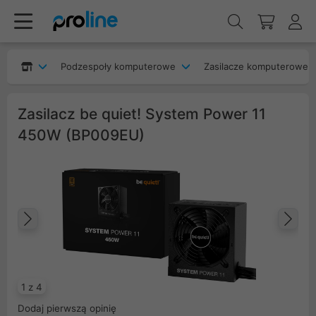
Podzespoły komputerowe
Zasilacze komputerowe
Zasilacz be quiet! System Power 11
450W (BP009EU)
Poprzedni
Na
1 z 4
Dodaj pierwszą opinię