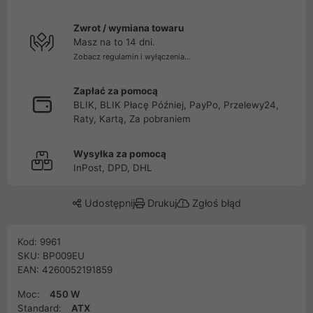
Zwrot / wymiana towaru
Masz na to 14 dni.
Zobacz regulamin i wyłączenia...
Zapłać za pomocą
BLIK, BLIK Płacę Później, PayPo, Przelewy24,
Raty, Kartą, Za pobraniem
Wysyłka za pomocą
InPost, DPD, DHL
Udostępnij
Drukuj
Zgłoś błąd
Kod: 9961
SKU: BP009EU
EAN: 4260052191859
Moc:
450 W
Standard:
ATX