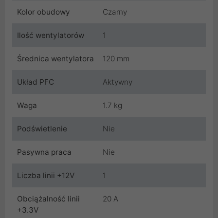
Kolor obudowy
Czarny
Ilość wentylatorów
1
Średnica wentylatora
120 mm
Układ PFC
Aktywny
Waga
1.7 kg
Podświetlenie
Nie
Pasywna praca
Nie
Liczba linii +12V
1
Obciążalność linii
20 A
+3.3V