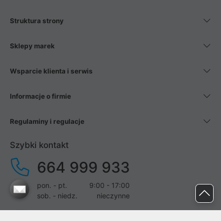
Struktura strony
Sklepy marek
Wsparcie klienta i serwis
Informacje o firmie
Regulaminy i regulacje
Szybki kontakt
664 999 933
pon. - pt.
9:00 - 17:00
sob. - niedz.
nieczynne
pomoc@proline.pl