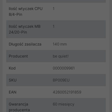
Ilość wtyczek CPU
1
8/4-Pin
Ilość wtyczek MB
1
24/20-Pin
Długość zasilacza
140 mm
Producent
be quiet!
Kod
0000009961
SKU
BP009EU
EAN
4260052191859
Gwarancja
60 miesięcy
producenta