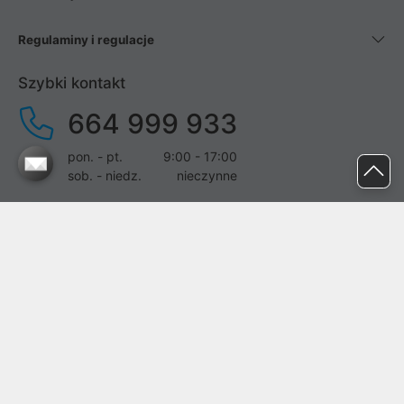
Regulaminy i regulacje
Szybki kontakt
664 999 933
pon. - pt.
9:00 - 17:00
sob. - niedz.
nieczynne
pomoc@proline.pl
Dołącz do nas
Zgłoś błąd na stronie
Proline SA z siedzibą w Mirkowie (55-095), przy ul. Brzozowej 5,
wpisana do rejestru przedsiębiorców Krajowego Rejestru Sądowego
przez Sąd Rejonowy dla Wrocławia-Fabrycznej we Wrocławiu, VI