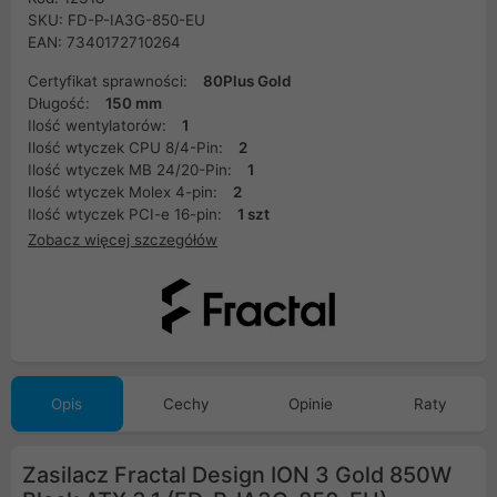
SKU: FD-P-IA3G-850-EU
EAN: 7340172710264
Certyfikat sprawności:
80Plus Gold
Długość:
150 mm
Ilość wentylatorów:
1
Ilość wtyczek CPU 8/4-Pin:
2
Ilość wtyczek MB 24/20-Pin:
1
Ilość wtyczek Molex 4-pin:
2
Ilość wtyczek PCI-e 16-pin:
1 szt
Zobacz więcej szczegółów
Opis
Cechy
Opinie
Raty
Zasilacz Fractal Design ION 3 Gold 850W