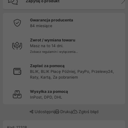
Zapytaj o produkt
Gwarancja producenta
84 miesiące
Zwrot / wymiana towaru
Masz na to 14 dni.
Zobacz regulamin i wyłączenia...
Zapłać za pomocą
BLIK, BLIK Płacę Później, PayPo, Przelewy24,
Raty, Kartą, Za pobraniem
Wysyłka za pomocą
InPost, DPD, DHL
Udostępnij
Drukuj
Zgłoś błąd
Kod: 12318