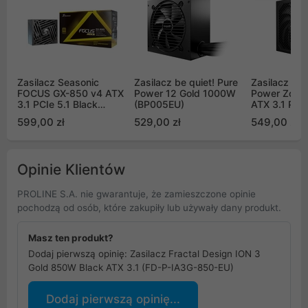
Zasilacz Seasonic
Zasilacz be quiet! Pure
Zasilacz be 
FOCUS GX-850 v4 ATX
Power 12 Gold 1000W
Power Zone
3.1 PCIe 5.1 Black
(BP005EU)
ATX 3.1 PCIe
80Plus Gold 850W
(BP006EU)
599,00 zł
529,00 zł
549,00 zł
Opinie Klientów
PROLINE S.A. nie gwarantuje, że zamieszczone opinie
pochodzą od osób, które zakupiły lub używały dany produkt.
Masz ten produkt?
Dodaj pierwszą opinię: Zasilacz Fractal Design ION 3
Gold 850W Black ATX 3.1 (FD-P-IA3G-850-EU)
Dodaj pierwszą opinię...