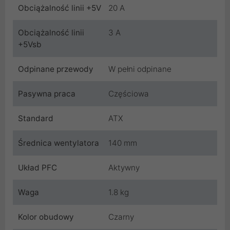
Obciążalność linii +5V
20 A
Obciążalność linii
3 A
+5Vsb
Odpinane przewody
W pełni odpinane
Pasywna praca
Częściowa
Standard
ATX
Średnica wentylatora
140 mm
Układ PFC
Aktywny
Waga
1.8 kg
Kolor obudowy
Czarny