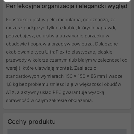
Perfekcyjna organizacja i elegancki wygląd
Konstrukcja jest w pełni modularna, co oznacza, że
możesz podłączyć tylko te kable, których naprawdę
potrzebujesz, co ułatwia utrzymanie porządku w
obudowie i poprawia przepływ powietrza. Dołączone
okablowanie typu UltraFlex to elastyczne, płaskie
przewody w kolorze czarnym (lub białym w zależności od
wersji), które ułatwiają montaż. Zasilacz o
standardowych wymiarach 150 x 150 x 86 mm i wadze
1,8 kg bez problemu zmieści się w większości obudów
ATX, a aktywny układ PFC gwarantuje wysoką
sprawność w całym zakresie obciążenia.
Cechy produktu