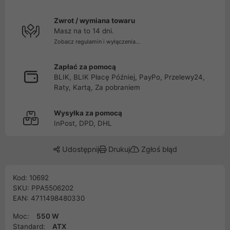
Zwrot / wymiana towaru
Masz na to 14 dni.
Zobacz regulamin i wyłączenia...
Zapłać za pomocą
BLIK, BLIK Płacę Później, PayPo, Przelewy24,
Raty, Kartą, Za pobraniem
Wysyłka za pomocą
InPost, DPD, DHL
Udostępnij
Drukuj
Zgłoś błąd
Kod: 10692
SKU: PPA5506202
EAN: 4711498480330
Moc:
550 W
Standard:
ATX