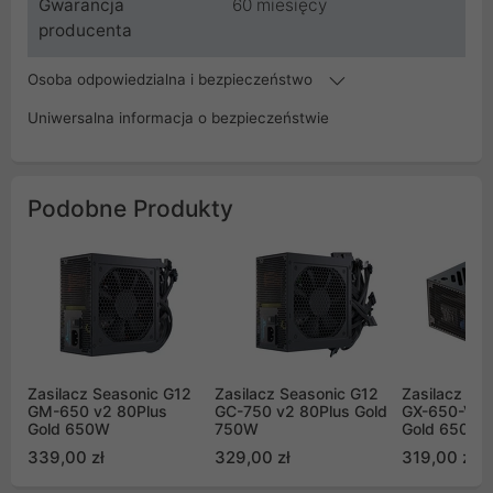
Gwarancja
60 miesięcy
producenta
Osoba odpowiedzialna i bezpieczeństwo
Uniwersalna informacja o bezpieczeństwie
Podobne Produkty
Zasilacz Seasonic G12
Zasilacz Seasonic G12
Zasilacz Se
GM-650 v2 80Plus
GC-750 v2 80Plus Gold
GX-650-V2 
Gold 650W
750W
Gold 650W
339,00 zł
329,00 zł
319,00 zł