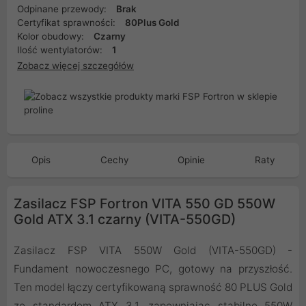
Odpinane przewody:
Brak
Certyfikat sprawności:
80Plus Gold
Kolor obudowy:
Czarny
Ilość wentylatorów:
1
Zobacz więcej szczegółów
Opis
Cechy
Opinie
Raty
Zasilacz FSP Fortron VITA 550 GD 550W
Gold ATX 3.1 czarny (VITA-550GD)
Zasilacz FSP VITA 550W Gold (VITA-550GD) -
Fundament nowoczesnego PC, gotowy na przyszłość.
Ten model łączy certyfikowaną sprawność 80 PLUS Gold
ze standardem ATX 3.1, zapewniając stabilne 550W