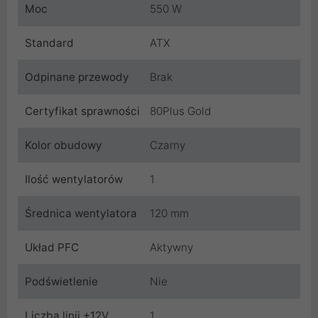
Moc
550 W
Standard
ATX
Odpinane przewody
Brak
Certyfikat sprawności
80Plus Gold
Kolor obudowy
Czarny
Ilość wentylatorów
1
Średnica wentylatora
120 mm
Układ PFC
Aktywny
Podświetlenie
Nie
Liczba linii +12V
1