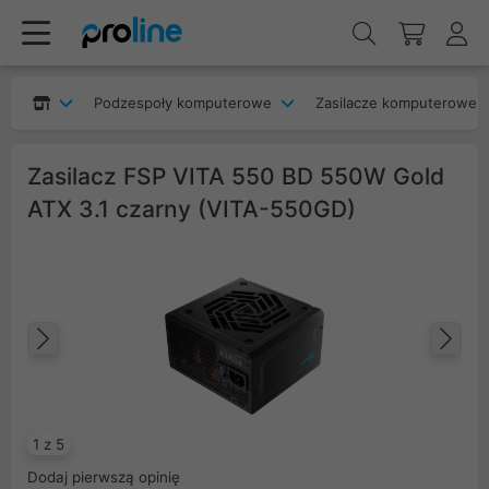
Podzespoły komputerowe
Zasilacze komputerowe
Zasilacz FSP VITA 550 BD 550W Gold
ATX 3.1 czarny (VITA-550GD)
Poprzedni
Na
1 z 5
Dodaj pierwszą opinię