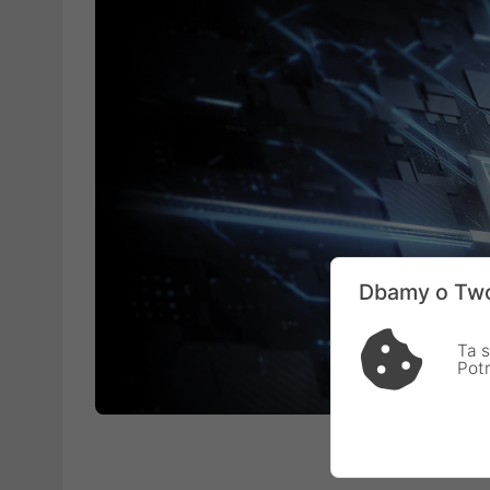
Dbamy o Two
Ta s
Pot