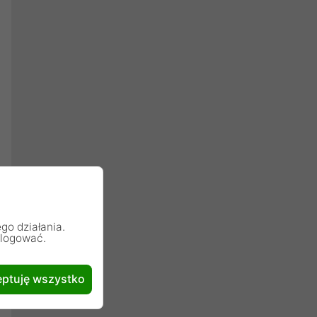
go działania.
alogować.
ptuję wszystko