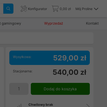
Konfigurator
0,00 zł
Mój Proline
t gamingowy
Wyprzedaż
Kontakt
529,00 zł
Wysyłkowa:
540,00 zł
Stacjonarna:
h
a
a
Dodaj do koszyka
i
w
Chwilowy brak