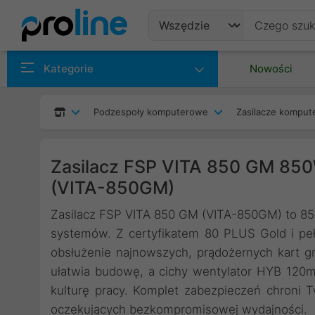
Produkty
Kategorie
Nowości
Producenci
Podzespoły komputerowe
Zasilacze kompu
Kategorie
Zasilacz FSP VITA 850 GM 850W
(VITA-850GM)
Zasilacz FSP VITA 850 GM (VITA-850GM) to 850
systemów. Z certyfikatem 80 PLUS Gold i peł
obsłużenie najnowszych, prądożernych kart gr
ułatwia budowę, a cichy wentylator HYB 120m
kulturę pracy. Komplet zabezpieczeń chroni Tw
oczekujących bezkompromisowej wydajności.