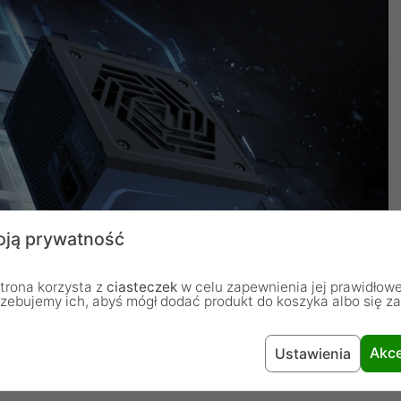
ją prywatność
trona korzysta z
ciasteczek
w celu zapewnienia jej prawidłowe
rzebujemy ich, abyś mógł dodać produkt do koszyka albo się z
Akce
Ustawienia