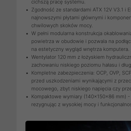
cichszą pracę systemu.
Zgodność ze standardami ATX 12V V3.1 i E
najnowszymi płytami głównymi i komponen
chwilowych skoków mocy.
W pełni modularna konstrukcja okablowania
powietrza w obudowie i pozwala na podłąc
na estetyczny wygląd wnętrza komputera.
Wentylator 120 mm z łożyskiem hydraulic
zachowaniu niskiego poziomu hałasu i dług
Kompletne zabezpieczenia: OCP, OVP, SC
przed uszkodzeniami wynikającymi z przeci
mocowego, zbyt niskiego napięcia czy prze
Kompaktowe wymiary (140x150x86 mm) - U
rezygnując z wysokiej mocy i funkcjonalnoś