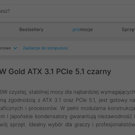
Bestsellery
pro
mocje
Sprzę
terowe
Zasilacze do komputera
 Gold ATX 3.1 PCIe 5.1 czarny
W czystej, stabilnej mocy dla najbardziej wymagającyc
ną zgodnością z ATX 3.1 oraz PCIe 5.1, jest gotowy n
aficznych i procesorów. W pełni modularna konstrukcj
m i japońskie kondensatory gwarantują niezawodność 
ój sprzęt. Idealny wybór dla graczy i profesjonalistó