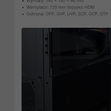
Wymiary: 140 x 150 x 86 mm
Wentylator: 120 mm (łożysko HDB)
Ochrona: OPP, OVP, UVP, SCP, OCP, OTP