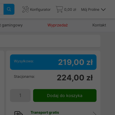
Konfigurator
0,00 zł
Mój Proline
t gamingowy
Wyprzedaż
Kontakt
219,00 zł
Wysyłkowa:
,
224,00 zł
Stacjonarna:
i
w
,
Dodaj do koszyka
i
Transport gratis