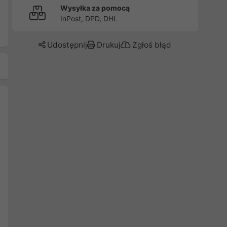
Wysyłka za pomocą
InPost, DPD, DHL
Udostępnij
Drukuj
Zgłoś błąd