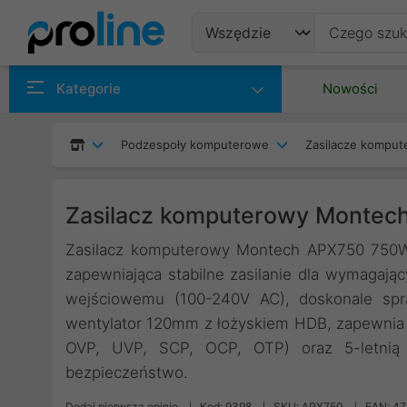
Produkty
Kategorie
Nowości
Producenci
Podzespoły komputerowe
Zasilacze kompu
Kategorie
Zasilacz komputerowy Monte
Zasilacz komputerowy Montech APX750 750W 
zapewniająca stabilne zasilanie dla wymagaj
wejściowemu (100-240V AC), doskonale spr
wentylator 120mm z łożyskiem HDB, zapewnia c
OVP, UVP, SCP, OCP, OTP) oraz 5-letnią g
bezpieczeństwo.
Dodaj pierwszą opinię
Kod: 9398
SKU: APX750
EAN: 4