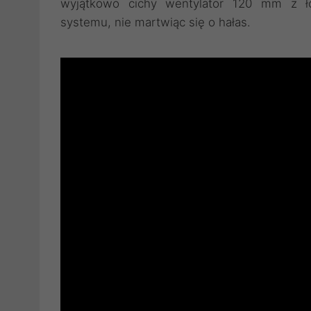
wyjątkowo cichy wentylator 120 mm z ło
systemu, nie martwiąc się o hałas.