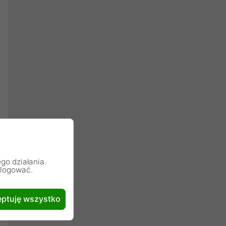
go działania.
alogować.
ptuję wszystko