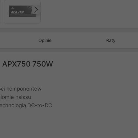
Następny
Opinie
Raty
h APX750 750W
ości komponentów
iomie hałasu
technologią DC-to-DC