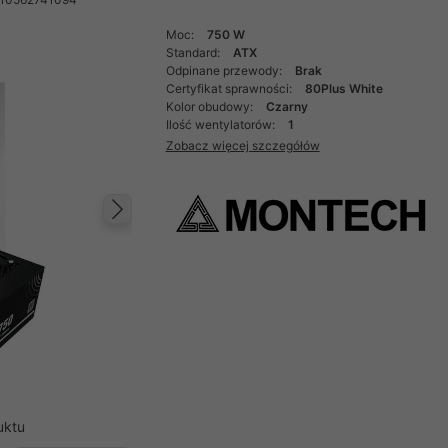
Moc:
750 W
Standard:
ATX
Odpinane przewody:
Brak
Certyfikat sprawności:
80Plus White
Kolor obudowy:
Czarny
Ilość wentylatorów:
1
Zobacz więcej szczegółów
Następny
uktu