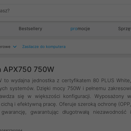
Bestsellery
pro
mocje
Sprzę
terowe
Zasilacze do komputera
ch APX750 750W
to wydajna jednostka z certyfikatem 80 PLUS White
ących systemów. Dzięki mocy 750W i pełnemu zakresow
awdza się w większości konfiguracji. Wyposażony 
ichą i efektywną pracę. Oferuje szeroką ochronę (OPP
warancję, gwarantując długotrwałą niezawodność 
710562741094