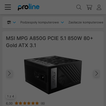
Podzespoły komputerowe
Zasilacze komputerowe
MSI MPG A850G PCIE 5.1 850W 80+
Gold ATX 3.1
Poprzedni
Na
1 z 4
6,00
(
6
)