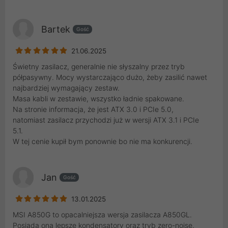
Bartek
Gość
21.06.2025
Świetny zasilacz, generalnie nie słyszalny przez tryb
półpasywny. Mocy wystarczająco dużo, żeby zasilić nawet
najbardziej wymagający zestaw.
Masa kabli w zestawie, wszystko ładnie spakowane.
Na stronie informacja, że jest ATX 3.0 i PCIe 5.0,
natomiast zasilacz przychodzi już w wersji ATX 3.1 i PCIe
5.1.
W tej cenie kupił bym ponownie bo nie ma konkurencji.
Jan
Gość
13.01.2025
MSI A850G to opacalniejsza wersja zasilacza A850GL.
Posiada ona lepsze kondensatory oraz tryb zero-noise.