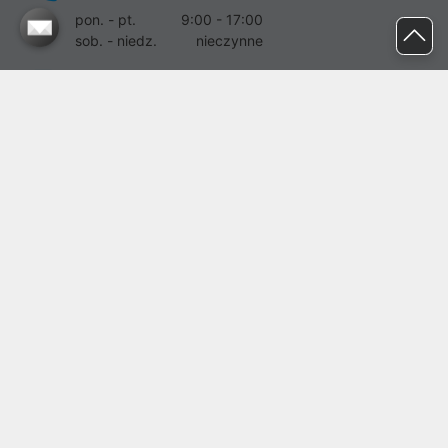
pon. - pt.
9:00 - 17:00
sob. - niedz.
nieczynne
pomoc@proline.pl
Dołącz do nas
Zgłoś błąd na stronie
Proline SA z siedzibą w Mirkowie (55-095), przy ul. Brzozowej 5,
wpisana do rejestru przedsiębiorców Krajowego Rejestru Sądowego
przez Sąd Rejonowy dla Wrocławia-Fabrycznej we Wrocławiu, VI
Wydział Gospodarczy Krajowego Rejestru Sądowego pod nr KRS:
0000282071, NIP: 8951898022, REGON: 020482041, BDO:
000437899. Kapitał zakładowy Spółki wynosi 500000,00 zł i został
on opłacony w całości.
© proline 1996 - 2026. Wszelkie prawa zastrzeżone.