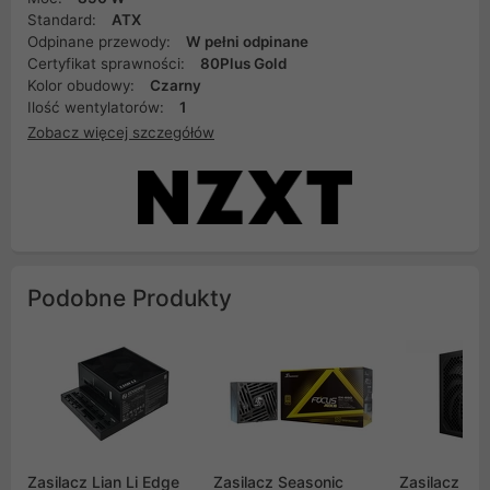
Standard:
ATX
Odpinane przewody:
W pełni odpinane
Certyfikat sprawności:
80Plus Gold
Kolor obudowy:
Czarny
Ilość wentylatorów:
1
Zobacz więcej szczegółów
Podobne Produkty
Zasilacz Lian Li Edge
Zasilacz Seasonic
Zasilacz be 