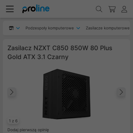
Podzespoły komputerowe
Zasilacze komputerowe
Zasilacz NZXT C850 850W 80 Plus
Gold ATX 3.1 Czarny
Poprzedni
Na
1 z 6
Dodaj pierwszą opinię