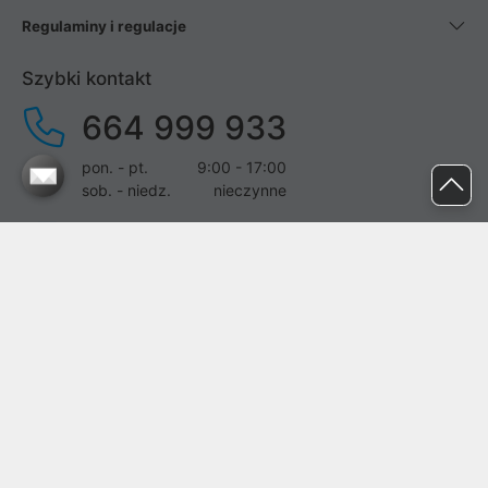
Regulaminy i regulacje
Szybki kontakt
664 999 933
pon. - pt.
9:00 - 17:00
sob. - niedz.
nieczynne
pomoc@proline.pl
Dołącz do nas
Zgłoś błąd na stronie
Proline SA z siedzibą w Mirkowie (55-095), przy ul. Brzozowej 5,
wpisana do rejestru przedsiębiorców Krajowego Rejestru Sądowego
przez Sąd Rejonowy dla Wrocławia-Fabrycznej we Wrocławiu, VI
Wydział Gospodarczy Krajowego Rejestru Sądowego pod nr KRS: