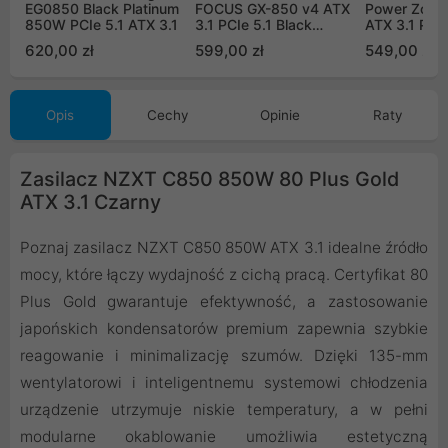
EG0850 Black Platinum
FOCUS GX-850 v4 ATX
Power Zone
850W PCIe 5.1 ATX 3.1
3.1 PCIe 5.1 Black
ATX 3.1 PCIe
80Plus Gold 850W
(BP006EU)
620,00 zł
599,00 zł
549,00 zł
Opis
Cechy
Opinie
Raty
Zasilacz NZXT C850 850W 80 Plus Gold
ATX 3.1 Czarny
Poznaj zasilacz NZXT C850 850W ATX 3.1 idealne źródło
mocy, które łączy wydajność z cichą pracą. Certyfikat 80
Plus Gold gwarantuje efektywność, a zastosowanie
japońskich kondensatorów premium zapewnia szybkie
reagowanie i minimalizację szumów. Dzięki 135-mm
wentylatorowi i inteligentnemu systemowi chłodzenia
urządzenie utrzymuje niskie temperatury, a w pełni
modularne okablowanie umożliwia estetyczną