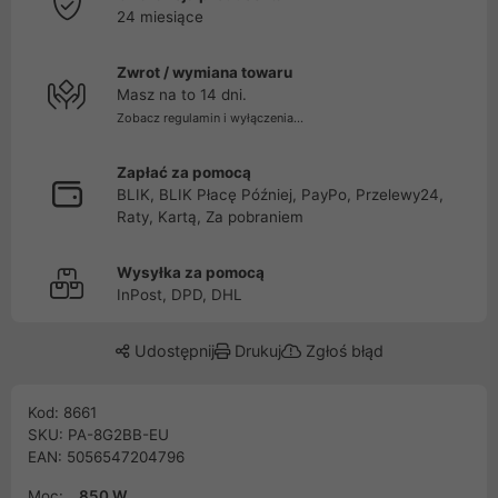
24 miesiące
Zwrot / wymiana towaru
Masz na to 14 dni.
Zobacz regulamin i wyłączenia...
Zapłać za pomocą
BLIK, BLIK Płacę Później, PayPo, Przelewy24,
Raty, Kartą, Za pobraniem
Wysyłka za pomocą
InPost, DPD, DHL
Udostępnij
Drukuj
Zgłoś błąd
Kod: 8661
SKU: PA-8G2BB-EU
EAN: 5056547204796
Moc:
850 W