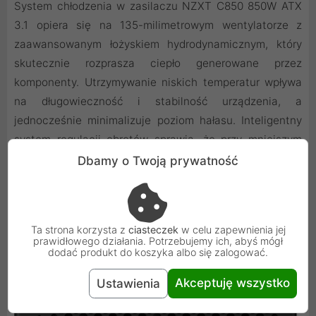
System chłodzenia w zasilaczu NZXT C850 850W ATX
3.1 opiera się na 135-milimetrowym wentylatorze z
zaawansowanym łożyskiem hydrodynamicznym, który
skutecznie rozprasza ciepło generowane przez
komponenty. Utrzymywanie niskich temperatur wpływa
na długowieczność i stabilność urządzenia, a
jednocześnie minimalizuje poziom hałasu. Inteligentny
system regulacji obrotów sprawia, że przy mniejszym
obciążeniu wentylator pracuje na niższych
Dbamy o Twoją prywatność
prędkościach, gwarantując niemal bezgłośną pracę
podczas codziennych, mniej wymagających zadań.
Ta strona korzysta z
ciasteczek
w celu zapewnienia jej
prawidłowego działania. Potrzebujemy ich, abyś mógł
dodać produkt do koszyka albo się zalogować.
Akceptuję wszystko
Ustawienia