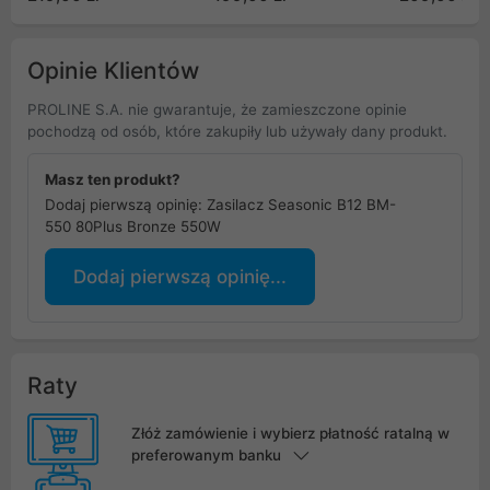
80+PRO650 G5.1)
Opinie Klientów
PROLINE S.A. nie gwarantuje, że zamieszczone opinie
pochodzą od osób, które zakupiły lub używały dany produkt.
Masz ten produkt?
Dodaj pierwszą opinię: Zasilacz Seasonic B12 BM-
550 80Plus Bronze 550W
Dodaj pierwszą opinię...
Raty
Złóż zamówienie i wybierz płatność ratalną w
preferowanym banku