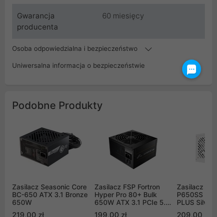
Gwarancja
60 miesięcy
producenta
Osoba odpowiedzialna i bezpieczeństwo
Uniwersalna informacja o bezpieczeństwie
Podobne Produkty
Zasilacz Seasonic Core
Zasilacz FSP Fortron
Zasilacz Gi
BC-650 ATX 3.1 Bronze
Hyper Pro 80+ Bulk
P650SS ICE
650W
650W ATX 3.1 PCIe 5.1
PLUS Silver
czarny (HYPER
219,00 zł
199,00 zł
209,00 zł