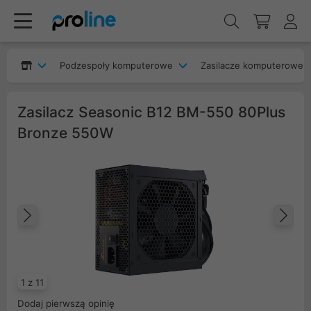
Podzespoły komputerowe
Zasilacze komputerowe
Zasilacz Seasonic B12 BM-550 80Plus
Bronze 550W
Poprzedni
Na
1 z 11
Dodaj pierwszą opinię