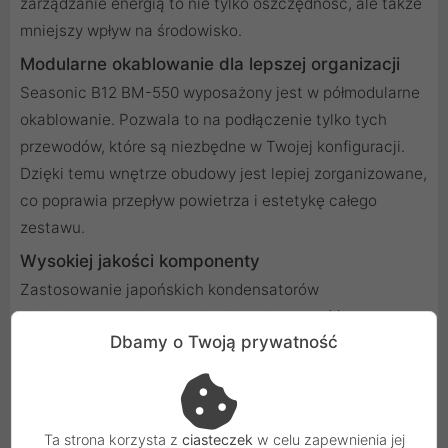
zarządzanie energią to nie tylko oszczędność, ale także
mniejszy wpływ na środowisko.
Modularne okablowanie dla lepszej organizacji
Seasonic B12 BM-550 wyposażony jest w półmodularne
okablowanie. Pozwala to na podłączenie tylko tych
przewodów, które są niezbędne w Twojej konfiguracji.
Dzięki temu wnętrze obudowy jest lepiej zorganizowane,
co poprawia przepływ powietrza i estetykę całego
zestawu.
Wysokiej jakości komponenty
Zastosowanie japońskich kondensatorów
elektrolitycznych zapewnia długą żywotność oraz
Dbamy o Twoją prywatność
stabilność pracy zasilacza. Wysokiej jakości
komponenty to gwarancja niezawodności i
bezpieczeństwa Twojego sprzętu.
Cicha i efektywna praca
Ta strona korzysta z
ciasteczek
w celu zapewnienia jej