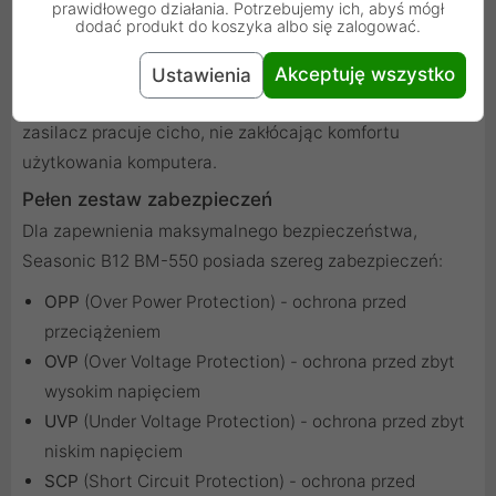
prawidłowego działania. Potrzebujemy ich, abyś mógł
Zasilacz wyposażony jest w wentylator 120 mm z
dodać produkt do koszyka albo się zalogować.
automatyczną regulacją prędkości obrotowej. Zapewnia
to optymalne chłodzenie przy zachowaniu niskiego
Akceptuję wszystko
Ustawienia
poziomu hałasu. Nawet pod pełnym obciążeniem
zasilacz pracuje cicho, nie zakłócając komfortu
użytkowania komputera.
Pełen zestaw zabezpieczeń
Dla zapewnienia maksymalnego bezpieczeństwa,
Seasonic B12 BM-550 posiada szereg zabezpieczeń:
OPP
(Over Power Protection) - ochrona przed
przeciążeniem
OVP
(Over Voltage Protection) - ochrona przed zbyt
wysokim napięciem
UVP
(Under Voltage Protection) - ochrona przed zbyt
niskim napięciem
SCP
(Short Circuit Protection) - ochrona przed