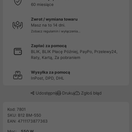
60 miesiące
Zwrot / wymiana towaru
Masz na to 14 dni.
Zobacz regulamin i wyłączenia...
Zapłać za pomocą
BLIK, BLIK Płacę Później, PayPo, Przelewy24,
Raty, Kartą, Za pobraniem
Wysyłka za pomocą
InPost, DPD, DHL
Udostępnij
Drukuj
Zgłoś błąd
Kod: 7801
SKU: B12 BM-550
EAN: 4711173877363
Moc:
550 W