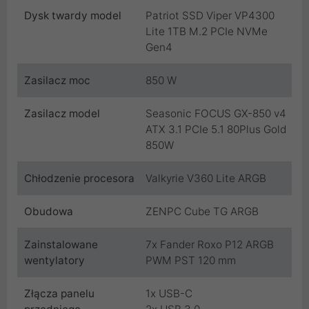
Dysk twardy model
Patriot SSD Viper VP4300
Lite 1TB M.2 PCIe NVMe
Gen4
Zasilacz moc
850 W
Zasilacz model
Seasonic FOCUS GX-850 v4
ATX 3.1 PCIe 5.1 80Plus Gold
850W
Chłodzenie procesora
Valkyrie V360 Lite ARGB
Obudowa
ZENPC Cube TG ARGB
Zainstalowane
7x Fander Roxo P12 ARGB
wentylatory
PWM PST 120 mm
Złącza panelu
1x USB-C