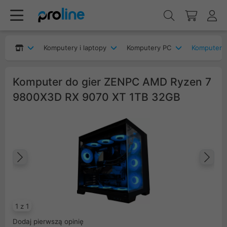
Komputery i laptopy
Komputery PC
Komputery
Komputer do gier ZENPC AMD Ryzen 7
9800X3D RX 9070 XT 1TB 32GB
Poprzedni
Na
1 z 1
Dodaj pierwszą opinię