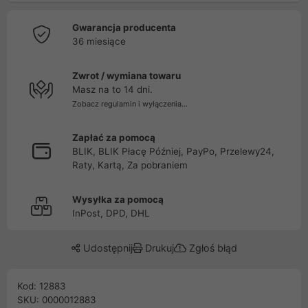
Gwarancja producenta
36 miesiące
Zwrot / wymiana towaru
Masz na to 14 dni.
Zobacz regulamin i wyłączenia...
Zapłać za pomocą
BLIK, BLIK Płacę Później, PayPo, Przelewy24,
Raty, Kartą, Za pobraniem
Wysyłka za pomocą
InPost, DPD, DHL
Udostępnij
Drukuj
Zgłoś błąd
Kod: 12883
SKU: 0000012883