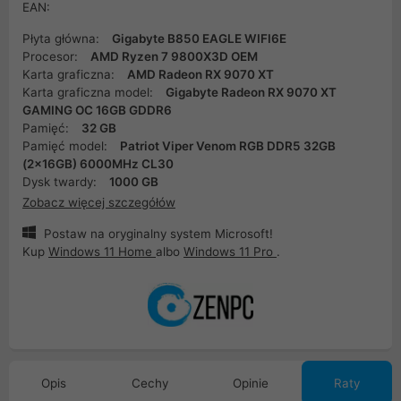
EAN:
Płyta główna:
Gigabyte B850 EAGLE WIFI6E
Procesor:
AMD Ryzen 7 9800X3D OEM
Karta graficzna:
AMD Radeon RX 9070 XT
Karta graficzna model:
Gigabyte Radeon RX 9070 XT
GAMING OC 16GB GDDR6
Pamięć:
32 GB
Pamięć model:
Patriot Viper Venom RGB DDR5 32GB
(2x16GB) 6000MHz CL30
Dysk twardy:
1000 GB
Zobacz więcej szczegółów
Postaw na oryginalny system Microsoft!
Kup
Windows 11 Home
albo
Windows 11 Pro
.
Opis
Cechy
Opinie
Raty