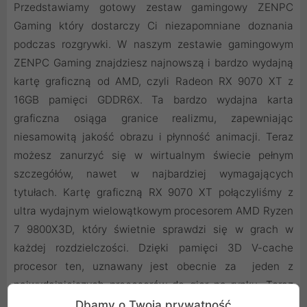
Przedstawiamy gotowy zestaw gamingowy ZENPC
Gaming który dostarczy Ci niezapomniane doznania
podczas rozgrywki. W naszym zestawie gamingowym
ZENPC Gaming znajdziesz najnowszą i bardzo wydajną
kartę graficzną od AMD, czyli Radeon RX 9070 XT z
16GB pamięci GDDR6X. Ta bardzo wydajna karta
graficzna osiąga granice realizmu, zapewniając
niesamowitą jakość obrazu i płynność animacji. Teraz
możesz zanurzyć się w wirtualnym świecie pełnym
szczegółów, nawet w najbardziej wymagających
tytułach. Kartę graficzną RX 9070 XT połączyliśmy z
ultra wydajnym wielowątkowym procesorem AMD Ryzen
7 9800X3D, który świetnie sprawdzi się w grach w
każdej rozdzielczości. Dzięki pamięci 3D V-cache
procesor ten, uznawany jest obecnie za jeden z
najwydajniejszych procesorów do gier na rynku. Teraz
możesz cieszyć się niesamowitą ostrością, bogatymi
Dbamy o Twoją prywatność