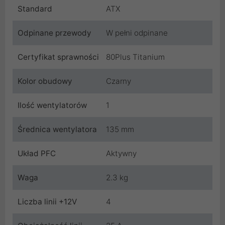
Standard
ATX
Odpinane przewody
W pełni odpinane
Certyfikat sprawności
80Plus Titanium
Kolor obudowy
Czarny
Ilość wentylatorów
1
Średnica wentylatora
135 mm
Układ PFC
Aktywny
Waga
2.3 kg
Liczba linii +12V
4