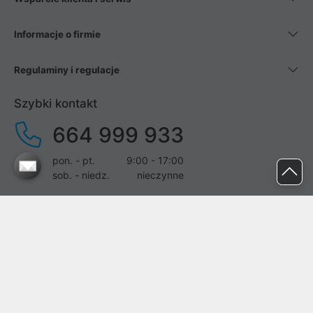
Informacje o firmie
Regulaminy i regulacje
Szybki kontakt
664 999 933
pon. - pt.
9:00 - 17:00
sob. - niedz.
nieczynne
pomoc@proline.pl
Dołącz do nas
Zgłoś błąd na stronie