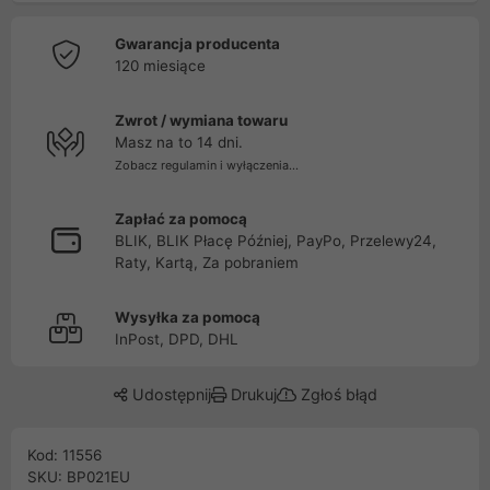
Gwarancja producenta
120 miesiące
Zwrot / wymiana towaru
Masz na to 14 dni.
Zobacz regulamin i wyłączenia...
Zapłać za pomocą
BLIK, BLIK Płacę Później, PayPo, Przelewy24,
Raty, Kartą, Za pobraniem
Wysyłka za pomocą
InPost, DPD, DHL
Udostępnij
Drukuj
Zgłoś błąd
Kod: 11556
SKU: BP021EU