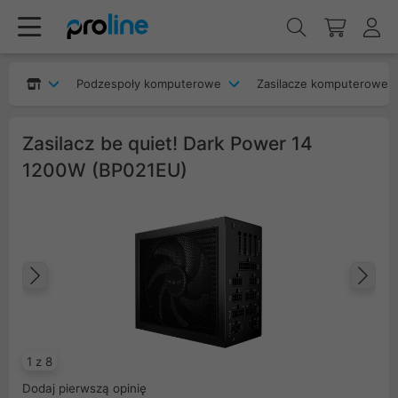
Podzespoły komputerowe
Zasilacze komputerowe
Zasilacz be quiet! Dark Power 14
1200W (BP021EU)
Poprzedni
Na
1 z 8
Dodaj pierwszą opinię