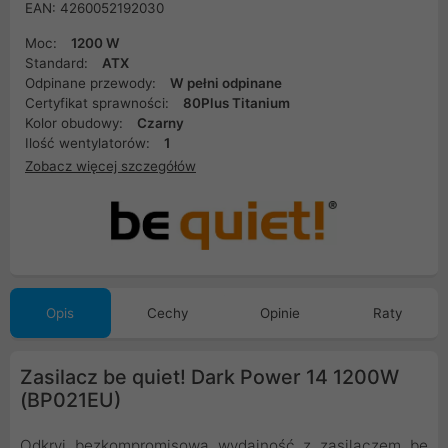
EAN: 4260052192030
Moc:
1200 W
Standard:
ATX
Odpinane przewody:
W pełni odpinane
Certyfikat sprawności:
80Plus Titanium
Kolor obudowy:
Czarny
Ilość wentylatorów:
1
Zobacz więcej szczegółów
Opis
Cechy
Opinie
Raty
Zasilacz be quiet! Dark Power 14 1200W
(BP021EU)
Odkryj bezkompromisową wydajność z zasilaczem be